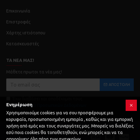
Επικοινωνία
Επιστροφές
Χάρτης ιστιότοπου
Κατασκευαστές
ΤΑ ΝΈΑ ΜΑΣ!
Μάθετε πρωτοι τα νέα μας!
ΑΠΟΣΤΟΛΉ
Έχω διαβάσει και αποδέχομαι τους
Ενημέρωση
Προστασία Προσωπικών Δεδομένων
Χρησιμοποιούμε cookies για να σου προσφέρουμε μια
κορυφαία, προσωποποιημένη εμπειρία , καθώς και για εμπορική
χρήση από εμάς και τους συνεργάτες μας. Μπορείς να διαλέξεις
Copyright © 2025 Karagianni, All Rights Reserved
εσύ ποια cookies θα τοποθετηθούν, ενώ μπορείς και να τα
απορρίψεις όλα πέρα των αναγκαίων.