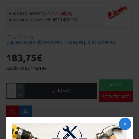
1-10 Ημέρες
ΔΙΑΘΕΣΙΜΌΤΗΤΑ:
69.4933427189
ΚΩΔΙΚΌΣ ΕΊΔΟΥΣ:
Σύμφωνα με 0 αξιολογήσεις.
-
Γράψτε μια αξιολόγηση
183,75€
Χωρίς ΦΠΑ: 148,19€
ΑΓΟΡΆ
ΚΑΛΆΘΙ
ΡΩΤΉΣΤΕ ΜΑΣ
ΠΕΡΙΣΣΌΤΕΡΑ ΑΠΌ ΤΗΝ ΙΔΙΑ ΜΆΡΚΑ