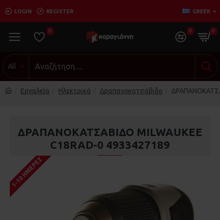
LOGIN
REGISTER
GREEK
0
0
0
All
Εργαλεία
Ηλεκτρικά
Δραπανοκατσάβιδο
ΔΡΑΠΑΝΟΚΑΤΣΑ
ΔΡΑΠΑΝΟΚΑΤΣΑΒΙΔΟ MILWAUKEE
C18RAD-0 4933427189
1-10 ΗΜΈΡΕΣ