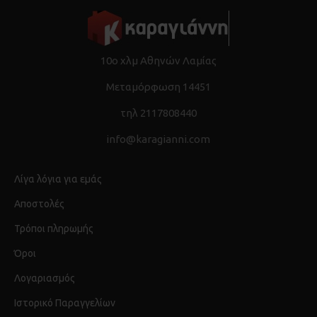
Μπαταρίες REDLITHIUM-IONTM που παρέχουν εως και 2x
μεγαλύτερη διάρκεια χρήσης, εως και 20% περισσότερη
δύναμη,
εως και 2x μεγαλύτερη διάρκεια ζωής μπαταρίας και λειτουργεί
καλύτερα στους -20°C απο άλλες τεχνολογίες lithium-ion
10ο χλμ Αθηνών Λαμίας
Ευέλικτο σύστημα μπαταριών: Συνεργάζεται με όλες τις
Μεταμόρφωση 14451
μπαταρίες Milwaukee M18TM
τηλ 2117808440
info@karagianni.com
Λίγα λόγια για εμάς
Αποστολές
Τρόποι πληρωμής
Όροι
Λογαριασμός
Ιστορικό Παραγγελίων