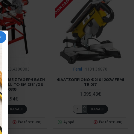
Σ
ΚΑΤΌΠΙΝ ΠΑΡΑΓΓΕΛΊΑΣ
ll
503.4300805
Femi
1131.36870
ΝΟ ΜΕ ΣΤΑΘΕΡΗ ΒΑΣΗ
ΦΑΛΤΣΟΠΡΙΟΝΟ Φ210 1200W FEMI
INHELL TC-SM 2531/2 U
TR 077
4300805
1.095,43€
249,94€
ΚΑΛΆΘΙ
ΚΑΛΆΘΙ
Ρωτήστε μας
Αγορά
Ρωτήστε μας