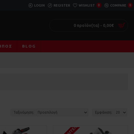
LOGIN
REGISTER
WISHLIST
0
COMPARE
0
0 προϊόν(τα) - 0,00€
ΚΉΠΟΣ
BLOG
Ταξινόμηση:
Εμφάνιση: