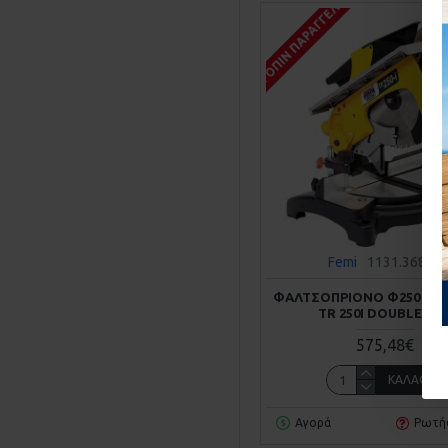
ΚΑΤΌΠΙΝ ΠΑΡΑΓΓΕΛΊΑΣ
Femi
1131.36871
ΦΑΛΤΣΟΠΡΙΟΝΟ Φ250 120
TR 250I DOUBLE CU
575,48€
ΚΑΛΆΘΙ
Αγορά
Ρωτή