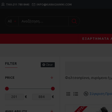
ΤΗΛ:211 780 8440
INFO@KARAGIANNI.COM
All
ΕΞΑΡΤΉΜΑΤΑ 
FILTER
Clear
PRICE
Φαλτσοπρίονα, συρόμενα ή με
Σύγκριση Προ
€
€
AVAILABILITY