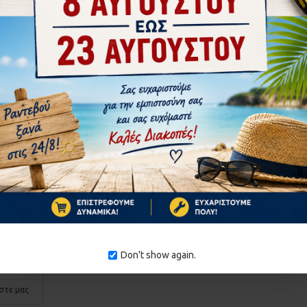
0W FEMI
T
Don't show again.
στε μας