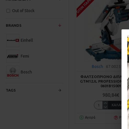
ΚΑΤΌΠΙΝ ΠΑΡΑΓΓΕΛΊΑΣ
Out of Stock
BRANDS
Einhell
Femi
Bosch
67.0025102
Bosch
ΦΑΛΤΣΟΠΡΙΟΝΟ ΔΙΠΛΗΣ
GTM12JL PROFESSIONAL
0601B15001
TAGS
980,84€
ΚΑΛΆΘΙ
Αγορά
Ρωτή