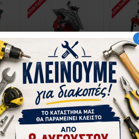
ΚΑΤΌΠΙΝ ΠΑΡΑΓΓΕΛΊΑΣ
ΚΑΤΌΠΙΝ ΠΑΡΑΓΓΕΛΊΑ
6
Einhell
503.4300347
Einhe
 ΚΟΠΗΣ
ΦΑΛΤΣΟΠΡΙΟΝΟ ΜΕ ΠΑΓΚΟ
ΦΑΛΤΣΟΠΡΙΟ
 BOSCH
ΕΡΓΑΣΙΑΣ TC-MS 3017 T EINHELL
ΚΑΙ LASER E
4300347
379,15€
ΚΑΛΆΘΙ
στε μας
Αγορά
Ρωτήστε μας
Αγορά