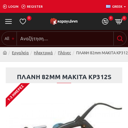
LOGIN
REGISTER
GREEK
0
0
0
All
Εργαλεία
Ηλεκτρικά
Πλάνες
ΠΛΑΝΗ 82mm ΜΑΚΙΤΑ KP31
ΠΛΑΝΗ 82MM ΜΑΚΙΤΑ KP312S
1-3 ΗΜΈΡΕΣ