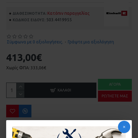
Κατόπιν παραγγελίας
ΔΙΑΘΕΣΙΜΌΤΗΤΑ:
503.4419955
ΚΩΔΙΚΌΣ ΕΊΔΟΥΣ:
Σύμφωνα με 0 αξιολογήσεις.
-
Γράψτε μια αξιολόγηση
413,00€
Χωρίς ΦΠΑ: 333,06€
ΑΓΟΡΆ
ΚΑΛΆΘΙ
ΡΩΤΉΣΤΕ ΜΑΣ
ΠΕΡΙΣΣΌΤΕΡΑ ΑΠΌ ΤΗΝ ΙΔΙΑ ΜΆΡΚΑ