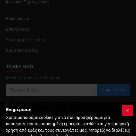
Ιστορικό Παραγγελίων
Επικοινωνία
Επιστροφές
Χάρτης ιστιότοπου
Κατασκευαστές
ΤΑ ΝΈΑ ΜΑΣ!
Μάθετε πρωτοι τα νέα μας!
ΑΠΟΣΤΟΛΉ
Έχω διαβάσει και αποδέχομαι τους
Ενημέρωση
Προστασία Προσωπικών Δεδομένων
Χρησιμοποιούμε cookies για να σου προσφέρουμε μια
κορυφαία, προσωποποιημένη εμπειρία , καθώς και για εμπορική
χρήση από εμάς και τους συνεργάτες μας. Μπορείς να διαλέξεις
Copyright © 2025 Karagianni, All Rights Reserved