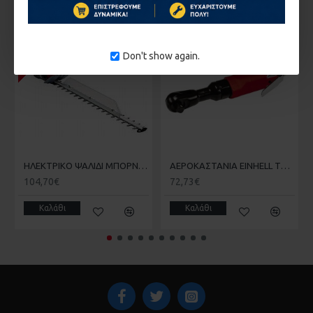
Διαστάσεις πάγκου εργασίας: 370x210 mm
Διακόπτης μηδενικής τάσης
1-10 ΗΜΈΡΕΣ
Βαρος καθαρο: 27 kg
Βαρος μικτο: 30 kg
Don't show again.
2 ΧΡΟΝΙΑ ΕΓΓΥΗΣΗ ΑΝΤΙΠΡΟΣΩΠΕΙΑΣ
HΛΕΚΤΡΙΚΟ ΨΑΛΙΔΙ ΜΠΟΡΝΤΟΥΡΑΣ 650W GΕ-EH 6560 EINHELL 3403330
ΑΕΡΟΚΑΣΤΑΝΙΑ EINHELL TC-PR 68 4139180
104,70€
72,73€
Καλάθι
Καλάθι