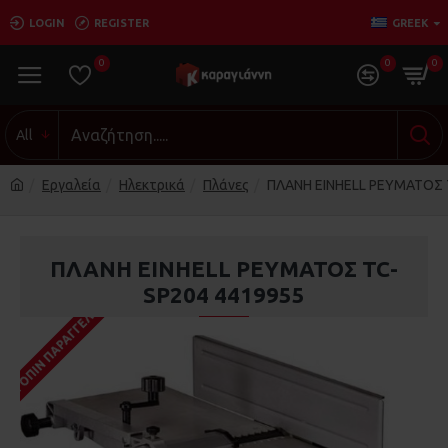
LOGIN
REGISTER
GREEK
0
0
0
All
Εργαλεία
Ηλεκτρικά
Πλάνες
ΠΛΑΝΗ EINHELL ΡΕΥΜΑΤΟΣ 
ΠΛΑΝΗ EINHELL ΡΕΥΜΑΤΟΣ TC-
SP204 4419955
ΚΑΤΌΠΙΝ ΠΑΡΑΓΓΕΛΊΑΣ