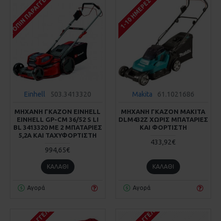
ΚΑΤΌΠΙΝ ΠΑΡΑΓΓΕΛΊΑΣ
1-10 ΗΜΈΡΕΣ
Einhell
503.3413320
Makita
61.1021686
ΜΗΧΑΝΗ ΓΚΑΖΟΝ EINHELL
ΜΗΧΑΝΗ ΓΚΑΖΟΝ MAKITA
EINHELL GP-CM 36/52 S LI
DLM432Z ΧΩΡΙΣ ΜΠΑΤΑΡΙΕΣ
BL 3413320 ME 2 ΜΠΑΤΑΡΙΕΣ
ΚΑΙ ΦΟΡΤΙΣΤΗ
5,2Α ΚΑΙ ΤΑΧΥΦΟΡΤΙΣΤΗ
433,92€
994,65€
ΚΑΛΆΘΙ
ΚΑΛΆΘΙ
Αγορά
Αγορά