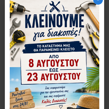
ΚΑΤΌΠΙΝ ΠΑΡΑΓΓΕΛΊΑΣ
ΚΑΤΌΠΙΝ ΠΑΡΑΓΓΕΛΊΑΣ
Einhell
503.3413200
Einhell
503.3413160
ΜΗΧΑΝΗ ΓΚΑΖΟΝ
ΜΗΧΑΝΗ ΓΚΑΖΟΝ
ΕΠΑΝΑΦΟΡΤΙΖΟΜΕΝΗ
ΕΠΑΝΑΦΟΡΤΙΖΟΜΕΝΗ
EINHELL GE-CM 36/47 S HW
POWER X-CHANGE 18V 2X
LI (4X4,0AH) 3413200
4.0AH GE-CM36-47HW LI
EINHELL 3413160
676,98€
469,95€
ΚΑΛΆΘΙ
ΚΑΛΆΘΙ
Αγορά
Αγορά