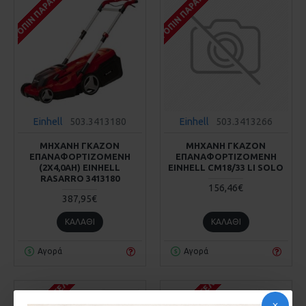
ΚΑΤΌΠΙΝ ΠΑΡΑΓΓΕΛΊΑΣ
ΚΑΤΌΠΙΝ ΠΑΡΑΓΓΕΛΊΑΣ
Einhell
503.3413180
Einhell
503.3413266
ΜΗΧΑΝΗ ΓΚΑΖΟΝ
ΜΗΧΑΝΗ ΓΚΑΖΟΝ
ΕΠΑΝΑΦΟΡΤΙΖΟΜΕΝΗ
ΕΠΑΝΑΦΟΡΤΙΖΟΜΕΝΗ
(2X4,0AH) EINHELL
EINHELL CM18/33 LI SOLO
RASARRO 3413180
156,46€
387,95€
ΚΑΛΆΘΙ
ΚΑΛΆΘΙ
Αγορά
Αγορά