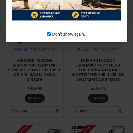
ΚΑΤΌΠΙΝ ΠΑΡΑΓΓΕΛΊΑΣ
Don't show again.
Einhell
503.3413256
Einhell
503.3413172
ΜΗΧΑΝΗ ΓΚΑΖΟΝ
ΜΗΧΑΝΗ ΓΚΑΖΟΝ
ΕΠΑΝΑΦΟΡΤΙΖΟΜΕΝΗ
ΕΠΑΝΑΦΟΡΤΙΖΟΜΕΝΗ
POWER X-CHANGE EINHELL
ΧΩΡΙΣ ΜΠΑΤΑΡΙΑ ΚΑΙ
GE-CM 18/32 LI-SOLO
ΦΟΡΤΙΣΤΗ EINHELL GE-CM
3413256
36/37 LI-SOLO 3413172
143,44€
254,67€
ΚΑΛΆΘΙ
ΚΑΛΆΘΙ
Αγορά
Αγορά