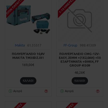
ΚΑΤΌΠΙΝ ΠΑΡΑΓΓΕΛΊΑΣ
1-10 ΗΜΈΡΕΣ
Makita
61.35517
FF-Group
988.41309
ΠΟΛΥΕΡΓΑΛΕΙΟ 10,8V
ΠΟΛΥΕΡΓΑΛΕΙΟ CMG-12V-
MAKITA TM30DZJX1
EASY, 25MM +(1X2,0AH) +50
ΕΞΑΡΤΗΜΑΤΑ +ΘΗΚΗ, FF
169,00€
GROUP 41309
46,26€
ΚΑΛΆΘΙ
ΚΑΛΆΘΙ
Αγορά
Αγορά