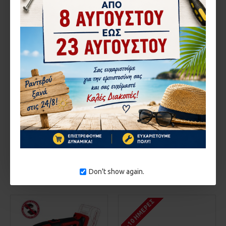
Milwaukee
Einhell
503.4465160
69.4933446210
ΠΟΛΥΕΡΓΑΛΕΙΟ
ΕΠΑΝΑΦΟΡΤΙΖΟΜΕΝΟ
ΠΟΛΥΕΡΓΑΛΕΙΟ MILWAUKEE
ΧΩΡΙΣ ΜΠΑΤΑΡΙΑ ΚΑΙ
M18 BMT-421C 4933446210
ΦΟΡΤΙΣΤΗ EINHELL TE-MG
18 LI 4465160
481,95€
92,34€
ΚΑΛΆΘΙ
ΚΑΛΆΘΙ
Don't show again.
Αγορά
Αγορά
1-10 ΗΜΈΡΕΣ