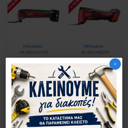
Milwaukee
Milwaukee
69.4933441705
69.4933446203
ΠΟΛΥΕΡΓΑΛΕΙΟ MILWAUKEE
ΠΟΛΥΕΡΓΑΛΕΙΟ MILWAUKEE
C12 MT402B
M18 BMT-0 4933446203
271,95€
225,75€
ΚΑΛΆΘΙ
ΚΑΛΆΘΙ
Αγορά
Αγορά
1-10 ΗΜΈΡΕΣ