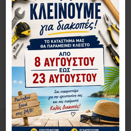
10 εξάγωνα καρυδάκια και 7 βοηθητικά εξαρτήματα 1/4 BETA 009000981
10 καρυδάκια πολύγωνα και 7 βοηθητικά εξαρτήματα, για αεροναυτική συντήρηση 1/4 BETA 009000982
250,80€
272,72€
ΠΕΡΙΓΡΑ΄ΦΉ
Αυτόματη μπαλαντάζα με λάμπα ελέγχου LED, 24 V
Max. 60 W
ΑΞΙΟΛΟΓΉΣΕΙΣ
ΕΤΙΚΈΤΕΣ:
Αυτόματη μπαλαντέζα LED 12
ΑΠΌ ΤΟΝ ΊΔΙΟ ΚΑΤΑΣΚΕΥΑΣΤΉ
ΣΤΗΝ ΄ΙΔΙΑ ΚΑΤΗΓΟΡΊΑ