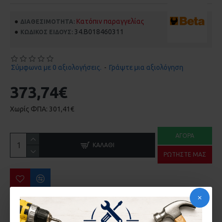
Κατόπιν παραγγελίας
ΔΙΑΘΕΣΙΜΌΤΗΤΑ:
34.B018460311
ΚΩΔΙΚΌΣ ΕΊΔΟΥΣ:
Σύμφωνα με 0 αξιολογήσεις.
-
Γράψτε μια αξιολόγηση
373,74€
Χωρίς ΦΠΑ: 301,41€
ΑΓΟΡΆ
ΚΑΛΆΘΙ
ΡΩΤΉΣΤΕ ΜΑΣ
ΠΕΡΙΣΣΌΤΕΡΑ ΑΠΌ ΤΗΝ ΙΔΙΑ ΜΆΡΚΑ