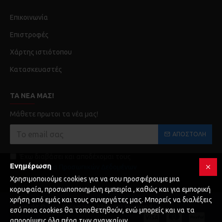
Επικοινωνία
Επιστροφές
Χάρτης ιστιότοπου
Κατασκευαστές
ΤΑ ΝΈΑ ΜΑΣ!
Μάθετε πρωτοι τα νέα μας!
ΑΠΟΣΤΟΛΉ
Έχω διαβάσει και αποδέχομαι τους
Ενημέρωση
Προστασία Προσωπικών Δεδομένων
Χρησιμοποιούμε cookies για να σου προσφέρουμε μια
κορυφαία, προσωποποιημένη εμπειρία , καθώς και για εμπορική
χρήση από εμάς και τους συνεργάτες μας. Μπορείς να διαλέξεις
Copyright © 2025 Karagianni, All Rights Reserved
εσύ ποια cookies θα τοποθετηθούν, ενώ μπορείς και να τα
απορρίψεις όλα πέρα των αναγκαίων.