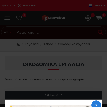
LOGIN
REGISTER
GREEK
0
0
0
All
Εργαλεία
Χειρός
Οικοδομικά εργαλεία
ΟΙΚΟΔΟΜΙΚΆ ΕΡΓΑΛΕΊΑ
Δεν υπάρχουν προϊόντα σε αυτήν την κατηγορία.
ΣΥΝΈΧΕΙΑ