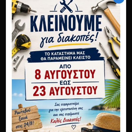
10ο χλμ Αθηνών Λαμίας
Μεταμόρφωση 14451
τηλ 2117808440
info@karagianni.com
Λίγα λόγια για εμάς
Αποστολές
Τρόποι πληρωμής
Όροι