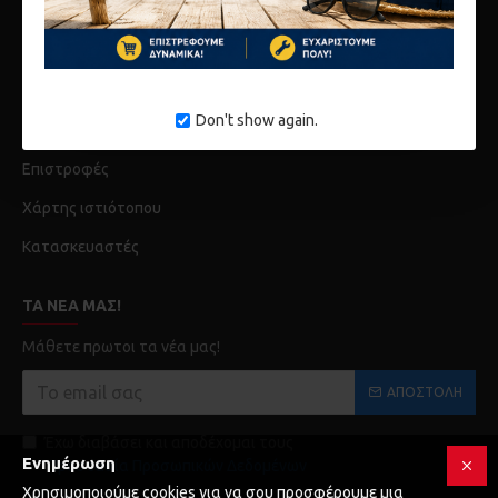
Λογαριασμός
Ιστορικό Παραγγελίων
Don't show again.
Επικοινωνία
Επιστροφές
Χάρτης ιστιότοπου
Κατασκευαστές
ΤΑ ΝΈΑ ΜΑΣ!
Μάθετε πρωτοι τα νέα μας!
ΑΠΟΣΤΟΛΉ
Έχω διαβάσει και αποδέχομαι τους
Ενημέρωση
Προστασία Προσωπικών Δεδομένων
Χρησιμοποιούμε cookies για να σου προσφέρουμε μια