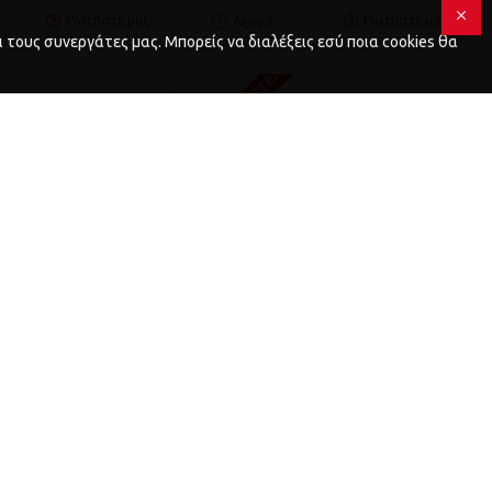
Ρωτήστε μας
Αγορά
Ρωτήστε μας
 τους συνεργάτες μας. Μπορείς να διαλέξεις εσύ ποια cookies θα
Σ
ΚΑΤΌΠΙΝ ΠΑΡΑΓΓΕΛΊΑΣ
34.B057000005
Beta
34.B022000299
ΓΚΟΥ MASTERCARGO
ΜΠΑΟΎΛΟ C22WL BETA (Β022000299)
 (Β057000005)
313,36€
297,32€
ΚΑΛΆΘΙ
ΚΑΛΆΘΙ