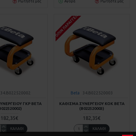
Ρωτήστε μας
Αγορά
Ρωτήστε μας
Σ
ΚΑΤΌΠΙΝ ΠΑΡΑΓΓΕΛΊΑΣ
34.B022520002
Beta
34.B022520003
ΥΝΕΡΓΕΊΟΥ ΓΚΡ BETA
ΚΆΘΙΣΜΑ ΣΥΝΕΡΓΕΊΟΥ ΚΌΚ BETA
Β022520002)
(Β022520003)
182,35€
182,35€
ΚΑΛΆΘΙ
ΚΑΛΆΘΙ