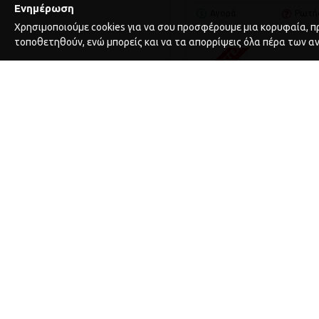
Ενημέρωση
Αγορά
Ρωτή
Χρησιμοποιούμε cookies για να σου προσφέρουμε μια κορυφαία, πρ
ΚΑΤΌΠΙΝ ΠΑΡΑΓΓΕΛΊΑΣ
τοποθετηθούν, ενώ μπορείς και να τα απορρίψεις όλα πέρα των α
Beta
34.B02252090
ΚΙΤ 4 ΡΌΔΕΣ ΓΙΑ 2252 
(Β022520900)
61,50€
ΚΑΛΆΘΙ