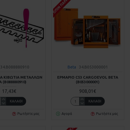
Σ
ΚΑΤΌΠΙΝ ΠΑΡΑΓΓΕΛΊΑΣ
34.B088880910
Beta
34.B053000001
ΙΑ ΚΙΒΏΤΙΑ ΜΕΤΆΛΛΩΝ
ΕΡΜΆΡΙΟ C53 CARGOEVOL BETA
 (Β088880910)
(Β053000001)
17,43€
908,01€
ΚΑΛΆΘΙ
ΚΑΛΆΘΙ
Ρωτήστε μας
Αγορά
Ρωτήστε μας