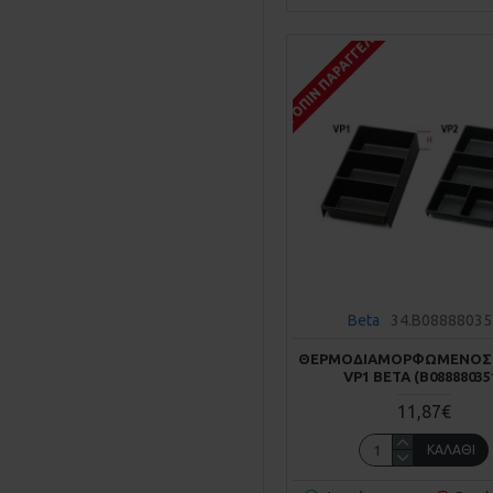
ΚΑΤΌΠΙΝ ΠΑΡΑΓΓΕΛΊΑΣ
Beta
34.B08888035
ΘΕΡΜΟΔΙΑΜΟΡΦΩΜΈΝΟΣ 
VP1 BETA (Β08888035
11,87€
ΚΑΛΆΘΙ