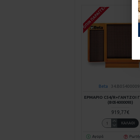
ΚΑΤΌΠΙΝ ΠΑΡΑΓΓΕΛΊΑΣ
Beta
34.B05400009
ΕΡΜΆΡΙΟ C54/R+ΓΆΝΤΖΟΙ Γ
(Β054000093)
919,77€
ΚΑΛΆΘΙ
Αγορά
Ρωτή