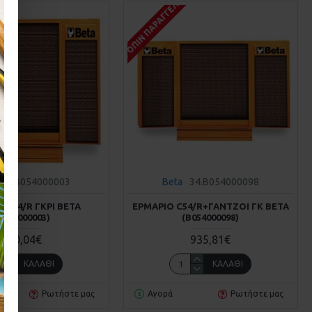
Σ
ΚΑΤΌΠΙΝ ΠΑΡΑΓΓΕΛΊΑΣ
34.B054000003
Beta
34.B054000098
 C54/R ΓΚΡΙ BETA
ΕΡΜΆΡΙΟ C54/R+ΓΆΝΤΖΟΙ ΓΚ BETA
Β054000003)
(Β054000098)
770,04€
935,81€
ΚΑΛΆΘΙ
ΚΑΛΆΘΙ
Ρωτήστε μας
Αγορά
Ρωτήστε μας