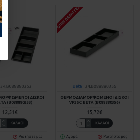
Σ
ΚΑΤΌΠΙΝ ΠΑΡΑΓΓΕΛΊΑΣ
34.B088880353
Beta
34.B088880356
ΜΟΡΦΩΜΈΝΟΙ ΔΊΣΚΟΙ
ΘΕΡΜΟΔΙΑΜΟΡΦΩΜΈΝΟΙ ΔΊΣΚΟΙ
ETA (Β088880353)
VP3SC BETA (Β088880356)
12,51€
15,72€
ΚΑΛΆΘΙ
ΚΑΛΆΘΙ
Ρωτήστε μας
Αγορά
Ρωτήστε μας