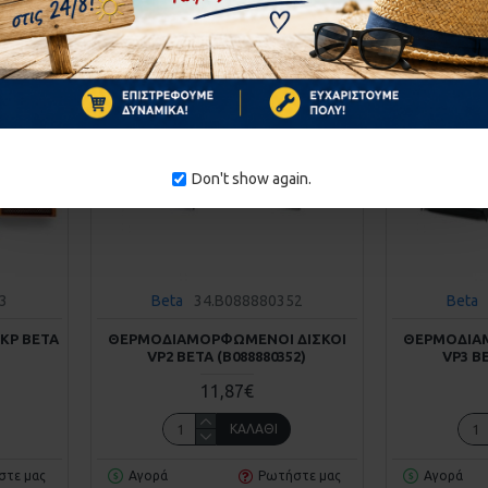
ΚΑΤΌΠΙΝ ΠΑΡΑΓΓΕΛΊΑΣ
ΚΑΤΌΠΙΝ ΠΑΡΑΓΓΕΛΊΑ
Don't show again.
3
Beta
34.B088880352
Beta
ΚΡ BETA
ΘΕΡΜΟΔΙΑΜΟΡΦΩΜΈΝΟΙ ΔΊΣΚΟΙ
ΘΕΡΜΟΔΙΑ
VP2 BETA (Β088880352)
VP3 B
11,87€
ΚΑΛΆΘΙ
στε μας
Αγορά
Ρωτήστε μας
Αγορά