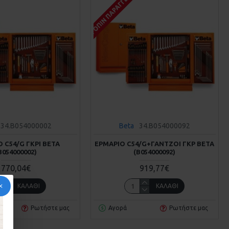
Σ
ΚΑΤΌΠΙΝ ΠΑΡΑΓΓΕΛΊΑΣ
34.B054000002
Beta
34.B054000092
 C54/G ΓΚΡΙ BETA
ΕΡΜΆΡΙΟ C54/G+ΓΆΝΤΖΟΙ ΓΚΡ BETA
Β054000002)
(Β054000092)
770,04€
919,77€
ΚΑΛΆΘΙ
ΚΑΛΆΘΙ
Ρωτήστε μας
Αγορά
Ρωτήστε μας