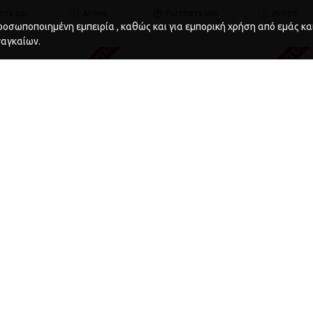
στε μας
Αγορά
Ρωτήστε μας
Αγορά
οσωποποιημένη εμπειρία , καθώς και για εμπορική χρήση από εμάς και
ΚΑΤΌΠΙΝ ΠΑΡΑΓΓΕΛΊΑΣ
ΚΑΤΌΠΙΝ ΠΑΡΑΓΓΕΛΊΑ
ναγκαίων.
0
Beta
34.B041000916
Beta
BETA
ΚΟΥΤΊ ΜΙΚΡΟΕΡΓΑΛΕΊΩΝ ΓΙΑ C41H
ΛΆΜΠΑ ΠΆ
BETA (Β041000916)
BETA
33,69€
ΚΑΛΆΘΙ