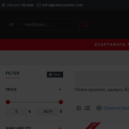
ΤΗΛ:211 780 8440
INFO@KARAGIANNI.COM
All
ΕΞΑΡΤΉΜΑΤΑ 
FILTER
Clear
PRICE
Πάγκοι εργασίας, ερμάρια, δ
Σύγκριση Προ
€
€
AVAILABILITY