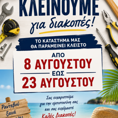
ΚΑΤΌΠΙΝ ΠΑΡΑΓΓΕΛΊΑΣ
ΚΑΤΌΠΙΝ ΠΑΡΑΓΓΕΛΊΑ
5
Beta
34.B054000090
Beta
ΓΚ BETA
ΕΡΜΆΡΙΟ C54/O+ΓΆΝΤΖΟΙ ΠΟΡ BETA
ΕΡΜΆΡΙΟ
(Β054000090)
(
919,77€
ΚΑΛΆΘΙ
στε μας
Αγορά
Ρωτήστε μας
Αγορά