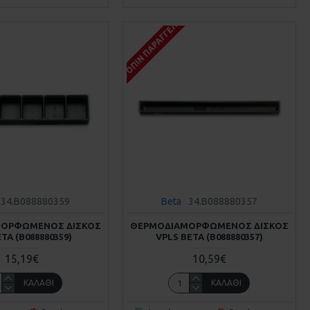
Σ
ΚΑΤΌΠΙΝ ΠΑΡΑΓΓΕΛΊΑΣ
34.B088880359
Beta
34.B088880357
ΟΡΦΩΜΈΝΟΣ ΔΊΣΚΟΣ
ΘΕΡΜΟΔΙΑΜΟΡΦΩΜΈΝΟΣ ΔΊΣΚΟΣ
ETA (Β088880359)
VPLS BETA (Β088880357)
15,19€
10,59€
ΚΑΛΆΘΙ
ΚΑΛΆΘΙ