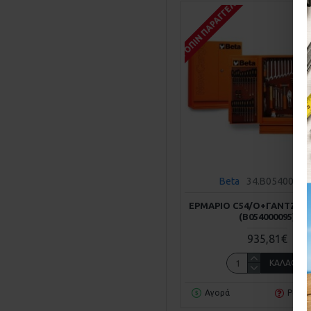
ΚΑΤΌΠΙΝ ΠΑΡΑΓΓΕΛΊΑΣ
Beta
34.B05400009
ΕΡΜΆΡΙΟ C54/O+ΓΆΝΤΖΟΙ 
(Β054000095)
935,81€
ΚΑΛΆΘΙ
Αγορά
Ρωτή