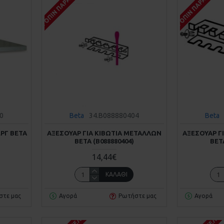
ΚΑΤΌΠΙΝ ΠΑΡΑΓΓΕΛΊΑΣ
ΚΑΤΌΠΙΝ ΠΑΡΑΓΓΕΛΊΑ
0
Beta
34.B088880404
Beta
ΡΓ BETA
ΑΞΕΣΟΥΆΡ ΓΙΑ ΚΙΒΏΤΙΑ ΜΕΤΆΛΛΩΝ
ΑΞΕΣΟΥΆΡ Γ
BETA (Β088880404)
BETA
14,44€
ΚΑΛΆΘΙ
στε μας
Αγορά
Ρωτήστε μας
Αγορά