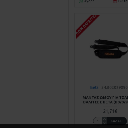
Αγορά
Ρωτή
ΚΑΤΌΠΙΝ ΠΑΡΑΓΓΕΛΊΑΣ
Beta
34.B02029090
ΙΜΆΝΤΑΣ ΏΜΟΥ ΓΙΑ ΤΣΆ
ΒΑΛΊΤΣΕΣ BETA (Β02029
21,71€
ΚΑΛΆΘΙ