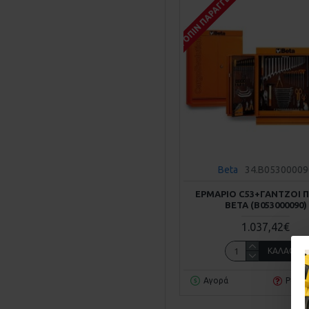
ΚΑΤΌΠΙΝ ΠΑΡΑΓΓΕΛΊΑΣ
Beta
34.B05300009
ΕΡΜΆΡΙΟ C53+ΓΆΝΤΖΟΙ 
BETA (Β053000090)
1.037,42€
ΚΑΛΆΘΙ
Αγορά
Ρωτή