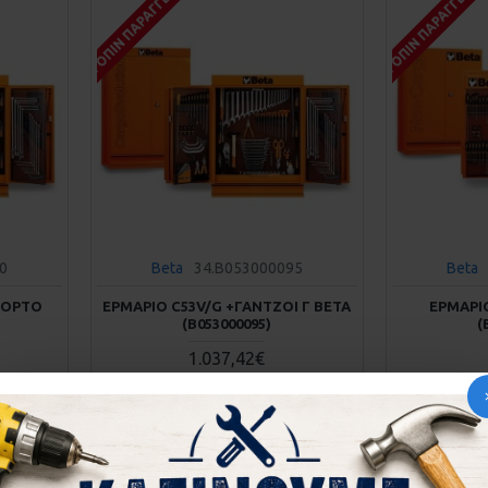
ΚΑΤΌΠΙΝ ΠΑΡΑΓΓΕΛΊΑΣ
ΚΑΤΌΠΙΝ ΠΑΡΑΓΓΕΛΊΑ
0
Beta
34.B053000095
Beta
ΠΟΡΤΟ
ΕΡΜΆΡΙΟ C53V/G +ΓΆΝΤΖΟΙ Γ BETA
ΕΡΜΆΡΙΟ
(Β053000095)
(
1.037,42€
ΚΑΛΆΘΙ
στε μας
Αγορά
Ρωτήστε μας
Αγορά