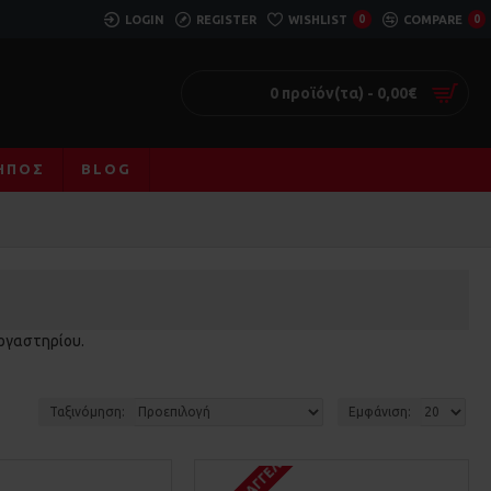
LOGIN
REGISTER
WISHLIST
0
COMPARE
0
0 προϊόν(τα) - 0,00€
ΚΉΠΟΣ
BLOG
εργαστηρίου.
Ταξινόμηση:
Εμφάνιση: