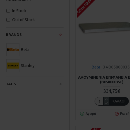
ΚΑΤΌΠΙΝ ΠΑΡΑΓΓΕΛΊΑΣ
In Stock
Out of Stock
BRANDS
Beta
Stanley
Beta
34.B05800035
ΑΛΟΥΜΙΝΈΝΙΑ ΕΠΙΦΆΝΕΙΑ Ε
(Β058000350)
TAGS
334,75€
ΚΑΛΆΘΙ
Αγορά
Ρωτή