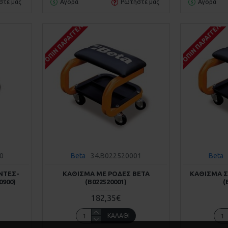
στε μας
Αγορά
Ρωτήστε μας
Αγορά
ΚΑΤΌΠΙΝ ΠΑΡΑΓΓΕΛΊΑΣ
ΚΑΤΌΠΙΝ ΠΑΡΑΓΓΕΛΊΑ
0
Beta
34.B022520001
Beta
ΝΤΕΣ-
ΚΆΘΙΣΜΑ ΜΕ ΡΌΔΕΣ BETA
ΚΆΘΙΣΜΑ Σ
0900)
(Β022520001)
(
182,35€
ΚΑΛΆΘΙ