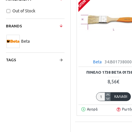
Out of Stock
BRANDS
Beta
TAGS
Beta
34.B01738000
ΠΙΝΈΛΟ 1738 BETA 0173
8,56€
ΚΑΛΆΘΙ
Αγορά
Ρωτή