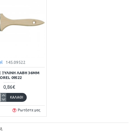
el
145.09522
Ε ΞΥΛΙΝΗ ΛΑΒΗ 36MM
OREL 09522
0,86€
ΚΑΛΆΘΙ
Ρωτήστε μας
t.