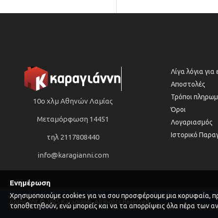
Λίγα λόγια για
Αποστολές
Τρόποι πληρωμ
10ο χλμ Αθηνών Λαμίας
Όροι
Μεταμόρφωση 14451
Λογαριασμός
Ιστορικό Παρα
τηλ 2117808440
info@karagianni.com
Ενημέρωση
Χρησιμοποιούμε cookies για να σου προσφέρουμε μια κορυφαία, πρ
Copyright © 2025 Karagianni, All Rights Reserved
τοποθετηθούν, ενώ μπορείς και να τα απορρίψεις όλα πέρα των α