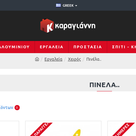
GREEK
ΑΛΟΥΜΙΝΊΟΥ
ΕΡΓΑΛΕΊΑ
ΠΡΟΣΤΑΣΊΑ
ΣΠΊΤΙ - 
Εργαλεία
Χειρός
Πινέλα..
ΠΙΝΈΛΑ..
ϊόντων
0
ΚΑΤΌΠΙΝ ΠΑΡΑΓΓΕΛΊΑΣ
1-10 ΗΜΈΡΕΣ