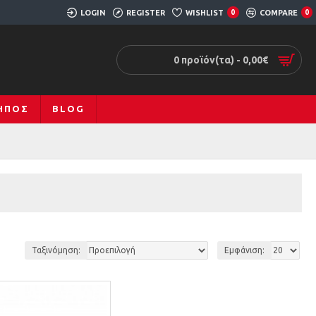
LOGIN
REGISTER
WISHLIST
0
COMPARE
0
0 προϊόν(τα) - 0,00€
ΚΉΠΟΣ
BLOG
Ταξινόμηση:
Εμφάνιση: