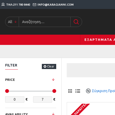
ΤΗΛ:211 780 8440
INFO@KARAGIANNI.COM
All
ΕΞΑΡΤΉΜΑΤΑ 
FILTER
Clear
PRICE
Σύγκριση Προ
€
€
ΚΑΤΌΠΙΝ ΠΑΡΑΓΓΕΛΊΑΣ
AVAILABILITY