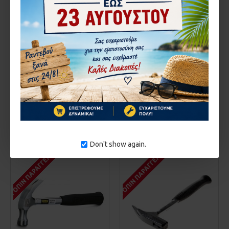
Stanley
1165.1-51-030
Stanley
1165.1-51-031
ΠΡΟΚΟΒΓΆΛΤΗΣ
ΠΡΟΚΟΒΓΆΛΤΗΣ
STEELMASTER STANLEY 1-
STEELMASTER STANLEY 1-
51-030
51-031
23,56€
18,81€
ΚΑΛΆΘΙ
ΚΑΛΆΘΙ
Αγορά
Αγορά
Don't show again.
ΚΑΤΌΠΙΝ ΠΑΡΑΓΓΕΛΊΑΣ
ΚΑΤΌΠΙΝ ΠΑΡΑΓΓΕΛΊΑΣ