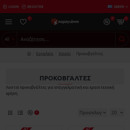
LOGIN
REGISTER
GREEK
0
0
0
All
Εργαλεία
Χειρός
Προκοβγάλτες
ΠΡΟΚΟΒΓΆΛΤΕΣ
Λοστοί προκοβγάλτες για επαγγελματική και ερασιτεχνική
χρήση.
0