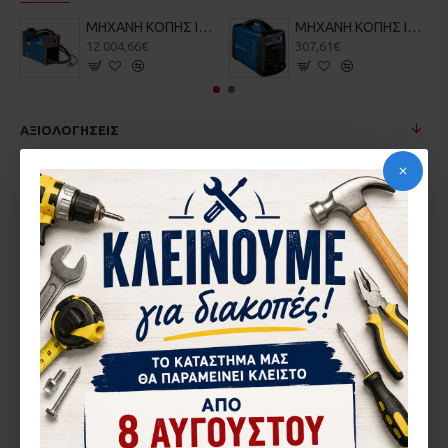
MΗΧΑΝΗ ΚΟΠΗΣ INVERTER PLASMA 3.1KVA 10mm CEMONT SHARP 10
MΗΧΑΝΗ ΚΟΠΗΣ INVERTER PLASMA 6.9KVA 12mm ARCMAX MAX CUT50
12.004,66€
307,61€
ΑΞΙΟΛΟΓΉΣΕΙΣ
Δεν υπάρχουν αξιολογήσεις για το προϊόν.
ΓΡΆΨΤΕ ΜΙΑ ΑΞΙΟΛΌΓΗΣΗ
Το Όνομα σας
Η Αξιολόγηση σας
Σημείωση:
η HTML δεν επεξεργάζεται!
Κακή
Καλή
Βαθμολογία