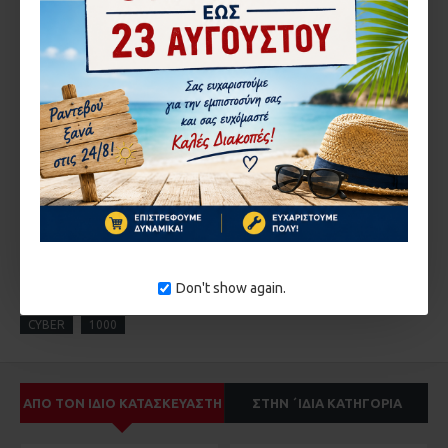
CAPTCHA
Εισάγετε τον κωδικό
στο παρακάτω πεδίο
ΣΥΝΈΧΕΙΑ
Don't show again.
ΕΤΙΚΈΤΕΣ:
Φορτιστής
εκκιν.μπαταριών
CEMONT
CYBER
1000
ΑΠΌ ΤΟΝ ΊΔΙΟ ΚΑΤΑΣΚΕΥΑΣΤΉ
ΣΤΗΝ ΄ΙΔΙΑ ΚΑΤΗΓΟΡΊΑ