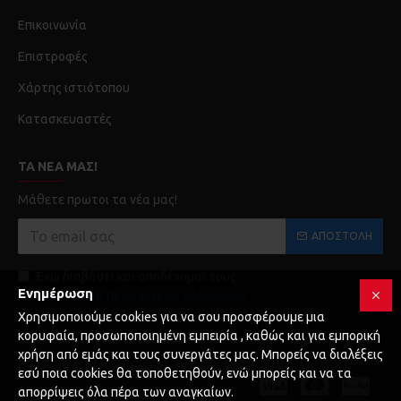
Επικοινωνία
Επιστροφές
Χάρτης ιστιότοπου
Κατασκευαστές
ΤΑ ΝΈΑ ΜΑΣ!
Μάθετε πρωτοι τα νέα μας!
ΑΠΟΣΤΟΛΉ
Έχω διαβάσει και αποδέχομαι τους
Ενημέρωση
Προστασία Προσωπικών Δεδομένων
Χρησιμοποιούμε cookies για να σου προσφέρουμε μια
κορυφαία, προσωποποιημένη εμπειρία , καθώς και για εμπορική
χρήση από εμάς και τους συνεργάτες μας. Μπορείς να διαλέξεις
Copyright © 2025 Karagianni, All Rights Reserved
εσύ ποια cookies θα τοποθετηθούν, ενώ μπορείς και να τα
απορρίψεις όλα πέρα των αναγκαίων.