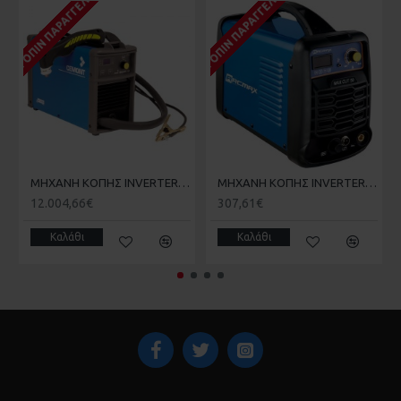
ΚΑΤΌΠΙΝ ΠΑΡΑΓΓΕΛΊΑΣ
ΚΑΤΌΠΙΝ ΠΑΡΑΓΓΕΛΊΑΣ
MΗΧΑΝΗ ΚΟΠΗΣ INVERTER PLASMA 3.1KVA 10mm CEMONT SHARP 10
MΗΧΑΝΗ ΚΟΠΗΣ INVERTER PLASMA 6.9KVA 12mm ARCMAX MAX CUT50
12.004,66€
307,61€
Καλάθι
Καλάθι