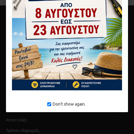
10ο χλμ Αθηνών Λαμίας
Μεταμόρφωση 14451
τηλ 2117808440
info@karagianni.com
Don't show again.
Λίγα λόγια για εμάς
Αποστολές
Τρόποι πληρωμής