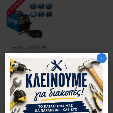
1-10 ΗΜΈΡΕΣ
ArcMax
1131.42190
ΗΛΕΚΤΡΟΚΌΛΛΗΣΗ
INVERTER ARCMAX MAX
MIG135
156,26€
ΚΑΛΆΘΙ
Αγορά
You have reached the end of the list.