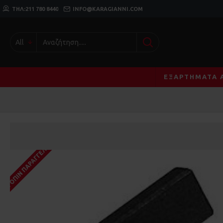
ΤΗΛ:211 780 8440
INFO@KARAGIANNI.COM
All
ΕΞΑΡΤΉΜΑΤΑ 
ΚΑΤΌΠΙΝ ΠΑΡΑΓΓΕΛΊΑΣ