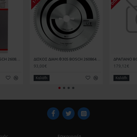
ΓΥΑΛΟΧΑΡΤΑ 25 ΤΕΜ BOSCH 2608607417-720 102X62X93mm
ΔΙΣΚΟΣ ΔΙΑΜ.Φ305 BOSCH 2608640453 Z96 ΑΛΟΥΜΙΝΙΟΥ - ΞΥΛΟΥ
93,00€
179,12€
Καλάθι
Καλάθι
 εμάς
Επικοινωνία