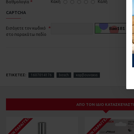
Κακή
Καλή
Βαθμολογία
CAPTCHA
Εισάγετε τον κωδικό
στο παρακάτω πεδίο
ΕΤΙΚΈΤΕΣ:
1607014176
bosch
καρβουνακια
ΑΠΌ ΤΟΝ ΊΔΙΟ ΚΑΤΑΣΚΕΥΑΣΤ
ΚΑΤΌΠΙΝ ΠΑΡΑΓΓΕΛΊΑΣ
ΚΑΤΌΠΙΝ ΠΑΡΑΓΓΕΛΊΑΣ