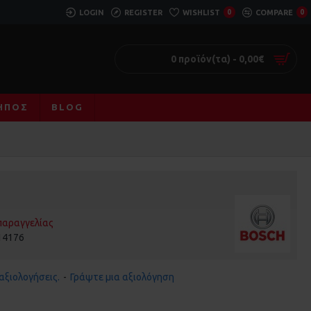
LOGIN
REGISTER
WISHLIST
0
COMPARE
0
0 προϊόν(τα) - 0,00€
ΚΉΠΟΣ
BLOG
παραγγελίας
14176
αξιολογήσεις.
-
Γράψτε μια αξιολόγηση