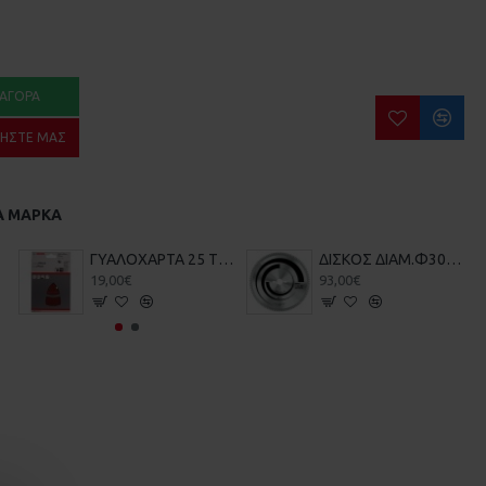
ΑΓΟΡΆ
ΉΣΤΕ ΜΑΣ
Α ΜΆΡΚΑ
ΓΥΑΛΟΧΑΡΤΑ 25 ΤΕΜ BOSCH 2608607417-720 102X62X93mm
ΔΙΣΚΟΣ ΔΙΑΜ.Φ305 BOSCH 2608640453 Z96 ΑΛΟΥΜΙΝΙΟΥ - ΞΥΛΟΥ
19,00€
93,00€