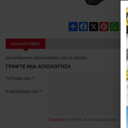
Share
Facebook
X
Pinterest
Wha
ΑΞΙΟΛΟΓΉΣΕΙΣ
Δεν υπάρχουν αξιολογήσεις για το προϊόν.
ΓΡΆΨΤΕ ΜΙΑ ΑΞΙΟΛΌΓΗΣΗ
Το Όνομα σας
Η Αξιολόγηση σας
Σημείωση:
η HTML δεν επεξεργάζεται!