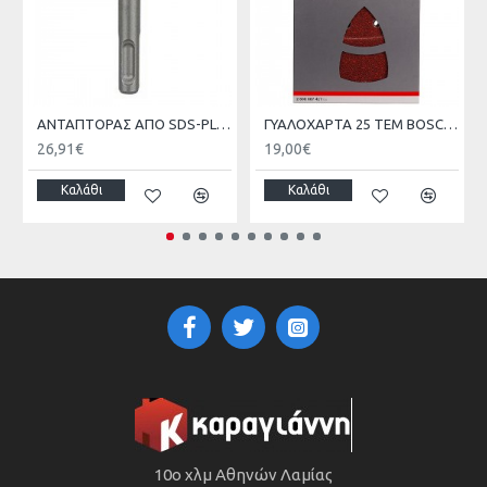
ΑΝΤΑΠΤΟΡΑΣ ΑΠΟ SDS-PLUS ΣΕ ΜΥΤΗ 1/4 ΜΕ ΜΑΓΝΗΤΗ BOSCH 2607000206
ΓΥΑΛΟΧΑΡΤΑ 25 ΤΕΜ BOSCH 2608607417-720 102X62X93mm
26,91€
19,00€
Καλάθι
Καλάθι
10ο χλμ Αθηνών Λαμίας