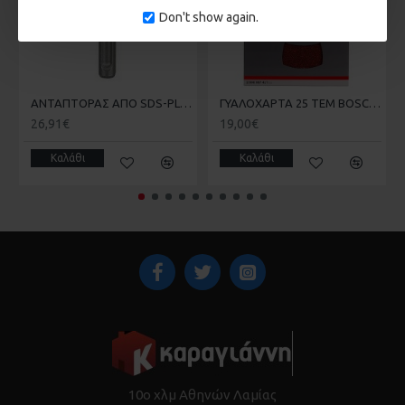
Don't show again.
ΑΝΤΑΠΤΟΡΑΣ ΑΠΟ SDS-PLUS ΣΕ ΜΥΤΗ 1/4 ΜΕ ΜΑΓΝΗΤΗ BOSCH 2607000206
ΓΥΑΛΟΧΑΡΤΑ 25 ΤΕΜ BOSCH 2608607417-720 102X62X93mm
26,91€
19,00€
Καλάθι
Καλάθι
10ο χλμ Αθηνών Λαμίας