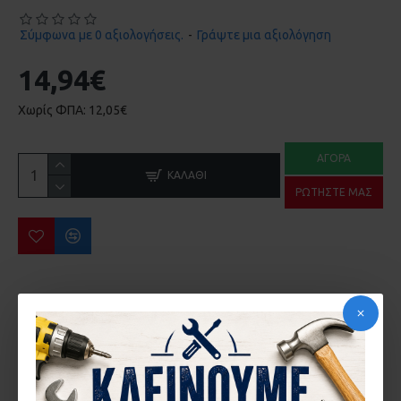
Σύμφωνα με 0 αξιολογήσεις.
-
Γράψτε μια αξιολόγηση
14,94€
Χωρίς ΦΠΑ: 12,05€
ΑΓΟΡΆ
ΚΑΛΆΘΙ
ΡΩΤΉΣΤΕ ΜΑΣ
ΠΕΡΙΣΣΌΤΕΡΑ ΑΠΌ ΤΗΝ ΙΔΙΑ ΜΆΡΚΑ
ΑΝΤΑΠΤΟΡΑΣ ΑΠΟ SDS-PLUS ΣΕ ΜΥΤΗ 1/4 ΜΕ ΜΑΓΝΗΤΗ BOSCH 2607000206
ΓΥΑΛΟΧΑΡΤΑ 25 ΤΕΜ BOSCH 2608607417-720 102X62X93mm
26,91€
19,00€