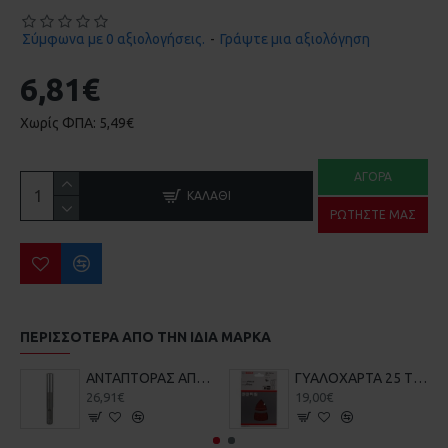
Σύμφωνα με 0 αξιολογήσεις.
-
Γράψτε μια αξιολόγηση
6,81€
Χωρίς ΦΠΑ: 5,49€
ΑΓΟΡΆ
ΚΑΛΆΘΙ
ΡΩΤΉΣΤΕ ΜΑΣ
ΠΕΡΙΣΣΌΤΕΡΑ ΑΠΌ ΤΗΝ ΙΔΙΑ ΜΆΡΚΑ
ΑΝΤΑΠΤΟΡΑΣ ΑΠΟ SDS-PLUS ΣΕ ΜΥΤΗ 1/4 ΜΕ ΜΑΓΝΗΤΗ BOSCH 2607000206
ΓΥΑΛΟΧΑΡΤΑ 25 ΤΕΜ BOSCH 2608607417-720 102X62X93mm
26,91€
19,00€