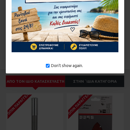
στο παρακάτω πεδίο
ΣΥΝΈΧΕΙΑ
ΕΤΙΚΈΤΕΣ:
1607014176
bosch
καρβουνακια
Don't show again.
ΑΠΌ ΤΟΝ ΊΔΙΟ ΚΑΤΑΣΚΕΥΑΣΤΉ
ΣΤΗΝ ΄ΙΔΙΑ ΚΑΤΗΓΟΡΊΑ
ΚΑΤΌΠΙΝ ΠΑΡΑΓΓΕΛΊΑΣ
ΚΑΤΌΠΙΝ ΠΑΡΑΓΓΕΛΊΑΣ