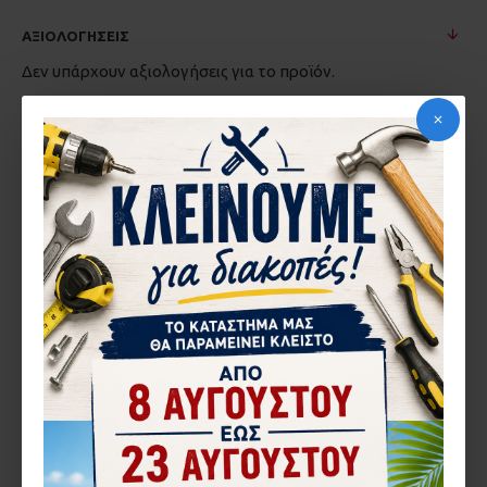
ΑΞΙΟΛΟΓΉΣΕΙΣ
Δεν υπάρχουν αξιολογήσεις για το προϊόν.
ΓΡΆΨΤΕ ΜΙΑ ΑΞΙΟΛΌΓΗΣΗ
Το Όνομα σας
Η Αξιολόγηση σας
Σημείωση:
η HTML δεν επεξεργάζεται!
Κακή
Καλή
Βαθμολογία
CAPTCHA
Εισάγετε τον κωδικό