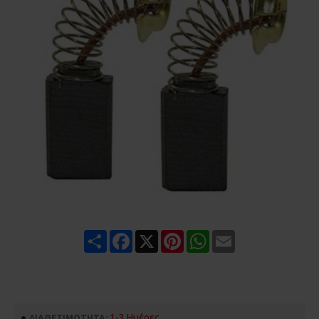
Share
Facebook
X
Pinterest
WhatsApp
Email
1-3 Ημέρες
ΔΙΑΘΕΣΙΜΌΤΗΤΑ: