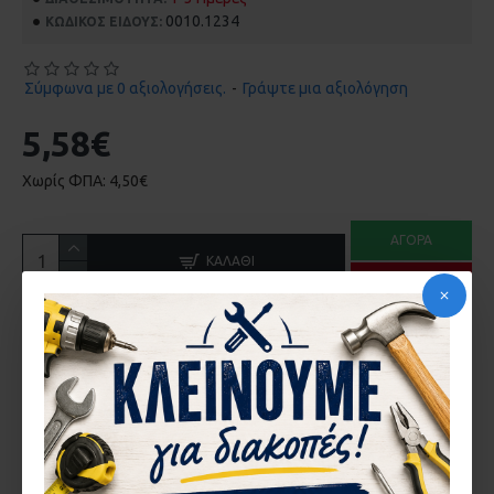
0010.1234
ΚΩΔΙΚΌΣ ΕΊΔΟΥΣ:
Σύμφωνα με 0 αξιολογήσεις.
-
Γράψτε μια αξιολόγηση
5,58€
Χωρίς ΦΠΑ: 4,50€
ΑΓΟΡΆ
ΚΑΛΆΘΙ
ΡΩΤΉΣΤΕ ΜΑΣ
ΠΕΡΙΓΡΑ΄ΦΉ
ΚΑΡΒΟΥΝΑΚΙΑ TRADE ENGINEERING ΓΙΑ ΜΑΚΙΤΑ CB-304
5x11x18,5/17 TE-1234