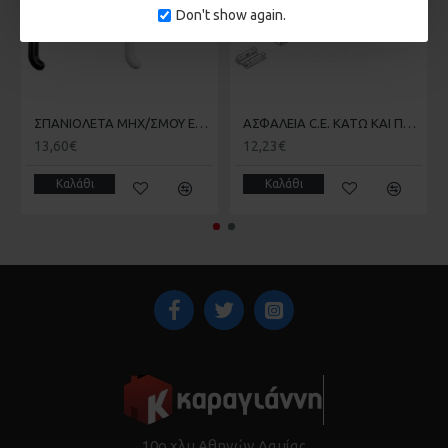
Don't show again.
ΣΠΑΝΙΟΛΕΤΑ ΜΗΧ/ΣΜΟΥ EURO GIESSE 01094
ΑΣΦΑΛΕΙΑ C.E. ΚΑΤΩ KAI ΠΑΝΩ ΓΙΑ ΜΗΧΑΝΙΣΜΟ GIESSE ΜΕ ΚΛΕΙΔΩΜΑΤΑ
13,60€
12,23€
Καλάθι
Καλάθι
10ο χλμ Αθηνών Λαμίας