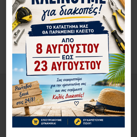
ΠΕΡΙΓΡΑ΄ΦΉ
ΚΙΤ ΜΗΧ/ΣΜΟΥ GIESSE
C.E.FUTURA 3D 130κιλών ΣΕΤ
ΕΞΑΡΤΗΜΑΤΩΝ ΑΣΗΜΙ
ΑΞΙΟΛΟΓΉΣΕΙΣ
ΔΕΊΤΕ ΑΚΌΜΑ
ΑΠΌ ΤΟΝ ΊΔΙΟ ΚΑΤΑΣΚΕΥΑΣΤΉ
ΣΤΗΝ ΄ΙΔΙΑ ΚΑΤΗΓΟΡΊΑ