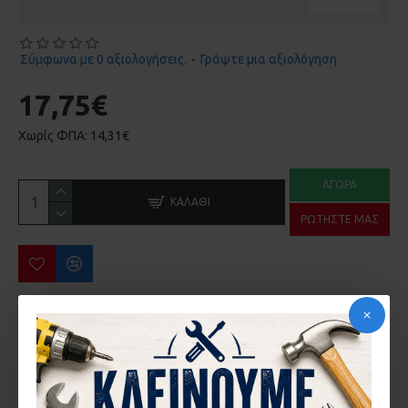
Σύμφωνα με 0 αξιολογήσεις.
-
Γράψτε μια αξιολόγηση
17,75€
Χωρίς ΦΠΑ: 14,31€
ΑΓΟΡΆ
ΚΑΛΆΘΙ
ΡΩΤΉΣΤΕ ΜΑΣ
ΠΕΡΙΣΣΌΤΕΡΑ ΑΠΌ ΤΗΝ ΙΔΙΑ ΜΆΡΚΑ
ΑΕΡΟΠΛΑΝΑΚΙ ΑΛΟΥΜΙΝΙΟΥ TWIN GIESSE
ΑΝΤΙΚΡΥΣΜΑ ΚΑΣΑΣ ΡΥΘΜΙΖΟΜΕΝΟ GIESSE
7,99€
2,62€