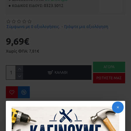
0323.5012
ΚΩΔΙΚΌΣ ΕΊΔΟΥΣ:
Σύμφωνα με 0 αξιολογήσεις.
-
Γράψτε μια αξιολόγηση
9,69€
Χωρίς ΦΠΑ: 7,81€
ΑΓΟΡΆ
ΚΑΛΆΘΙ
ΡΩΤΉΣΤΕ ΜΑΣ
ΠΕΡΙΣΣΌΤΕΡΑ ΑΠΌ ΤΗΝ ΙΔΙΑ ΜΆΡΚΑ
ΚΙΤ ΣΥΡ/ΝΩΝ INTERBLOCK EVO D4 4ΣΗΜΕΙΩΝ ΠΟΡΤΑΣ ΓΙΑ ΟΛΕΣ ΤΙΣ ΣΕΙΡΕΣ ΑΛΟΥΜΙΝΙΟΥ
ΚΙΤ ΣΥΡ/ΝΩΝ INTERBLOCK EVO W2 2ΣΗΜΕΙΩΝ ΠΑΡΑΘΥΡΟΥ ΓΙΑ ΟΛΕΣ ΤΙΣ ΣΕΙΡΕΣ ΑΛΟΥΜΙΝΙΟΥ