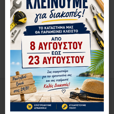
44,33€
21,70€
ΠΕΡΙΓΡΑ΄ΦΉ
ΚΛΕΙΔΑΡΙΑ INTERBLOCK EVO ΓΙΑ ΟΛΕΣ ΤΙΣ ΣΕΙΡΕΣ ΑΛΟΥΜΙΝΙΟΥ
ΣΕ ΛΕΥΚΟ Η ΜΑΥΡΟ ΧΡΩΜΑ
ΑΞΙΟΛΟΓΉΣΕΙΣ
ΕΤΙΚΈΤΕΣ:
INTERBLOCK
EVO
ΑΠΌ ΤΟΝ ΊΔΙΟ ΚΑΤΑΣΚΕΥΑΣΤΉ
ΣΤΗΝ ΄ΙΔΙΑ ΚΑΤΗΓΟΡΊΑ