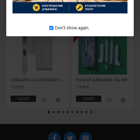
* Έχει το τέλειο design
ΣΤΗΝ ΄ΙΔΙΑ ΚΑΤΗΓΟΡΊΑ
* Τοποθετείται σε ένα λεπτό
* Στοιχίζει ελάχιστα για τα πλεονεκτήματα που διαθέτει
1-3 ΗΜΈΡΕΣ
* Έχει πάχος 6,5mm για να χωράει παντού
Don't show again.
* Φαίνεται από μακριά αν είναι ασφαλισμένη ή όχι
* Καταργεί τα αμορτισέρ & τα στοπ για το άνοιγμα & κλείσιμο
των χωνευτών φύλλων
ΟΙ ΤΙΜΕΣ ΙΣΧΥΟΥΝ ΜΟΝΟ ΓΙΑ ΑΓΟΡΕΣ ΑΠΟ ΤΟ
ΗΛΕΚΤΡΟΝΙΚΟ ΚΑΤΑΣΤΗΜΑ ΜΑΣ
ΚΛΕΙΔΑΡΙΑ CAL DOUBLEX-S ΑΝΟΙΓΟΜΕΝΟΥ
ΡΟΛΛΟΥ ΑΣΦΑΛΕΙΑ CAL XIFIAS
ΤΙΜΗ ΤΕΜΑΧΙΟΥ - Η ΣΥΣΚΕΥΑΣΙΑ ΠΕΡΙΛΑΜΒΑΝΕΙ 2 ΤΕΜΑΧΙΑ
10,00€
14,46€
Καλάθι
Καλάθι