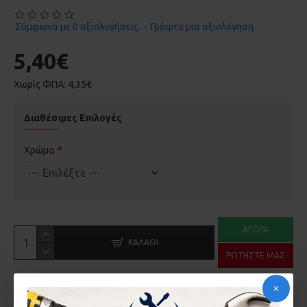
Σύμφωνα με 0 αξιολογήσεις.
-
Γράψτε μια αξιολόγηση
5,40€
Χωρίς ΦΠΑ: 4,35€
Διαθέσιμες Επιλογές
Χρώμα
ΑΓΟΡΆ
ΚΑΛΆΘΙ
ΡΩΤΉΣΤΕ ΜΑΣ