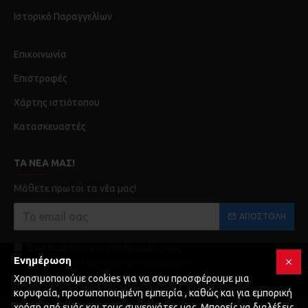
Ιστορικό Παραγγελίων
Επικοινωνία
Επιστροφές
Χάρτης ιστιότοπου
Κατασκευαστές
ΤΑ ΝΈΑ ΜΑΣ!
Μάθετε πρωτοι τα νέα μας!
ΑΠΟΣΤΟΛΉ
Έχω διαβάσει και αποδέχομαι τους
Ενημέρωση
Προστασία Προσωπικών Δεδομένων
Χρησιμοποιούμε cookies για να σου προσφέρουμε μια
κορυφαία, προσωποποιημένη εμπειρία , καθώς και για εμπορική
χρήση από εμάς και τους συνεργάτες μας. Μπορείς να διαλέξεις