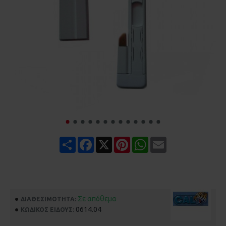
Share
Facebook
X
Pinterest
WhatsApp
Email
Σε απόθεμα
ΔΙΑΘΕΣΙΜΌΤΗΤΑ:
0614.04
ΚΩΔΙΚΌΣ ΕΊΔΟΥΣ: