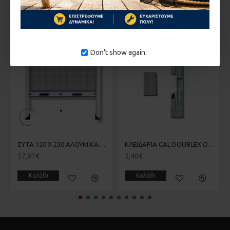
Οι ανάγκες της εποχής επιτάσουν να ασφαλίζουμε κάθε
κούφωμα κυρίως όταν είμαστε μέσα στο σπίτι.
ΣΤΗΝ ΄ΙΔΙΑ ΚΑΤΗΓΟΡΊΑ
Don't show again.
ΟΙ ΤΙΜΕΣ ΙΣΧΥΟΥΝ ΜΟΝΟ ΓΙΑ ΑΓΟΡΕΣ ΑΠΟ ΤΟ
ΗΛΕΚΤΡΟΝΙΚΟ ΚΑΤΑΣΤΗΜΑ ΜΑΣ
ΣΥΤΑ 120 Χ 230 ΑΛΟΥΜ.ΚΑΘΕΤΗ
ΚΛΕΙΔΑΡΙΑ CAL DOUBLEX OVAL
57,97€
5,40€
Καλάθι
Καλάθι