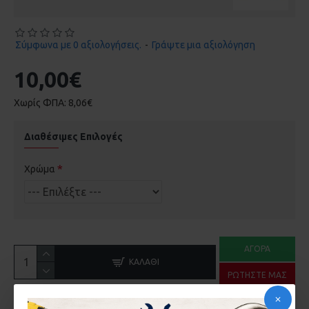
Σύμφωνα με 0 αξιολογήσεις.
-
Γράψτε μια αξιολόγηση
10,00€
Χωρίς ΦΠΑ: 8,06€
Διαθέσιμες Επιλογές
Χρώμα
ΑΓΟΡΆ
ΚΑΛΆΘΙ
ΡΩΤΉΣΤΕ ΜΑΣ