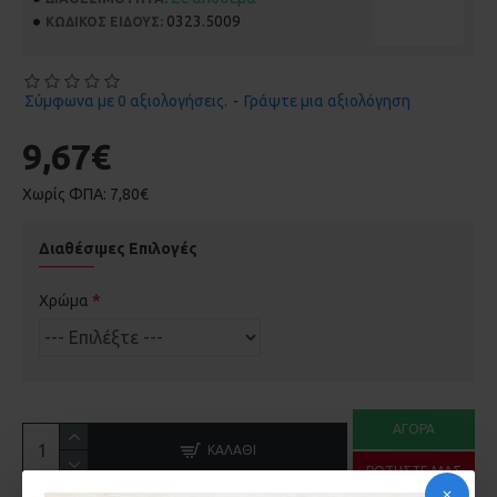
0323.5009
ΚΩΔΙΚΌΣ ΕΊΔΟΥΣ:
Σύμφωνα με 0 αξιολογήσεις.
-
Γράψτε μια αξιολόγηση
9,67€
Χωρίς ΦΠΑ: 7,80€
Διαθέσιμες Επιλογές
Χρώμα
ΑΓΟΡΆ
ΚΑΛΆΘΙ
ΡΩΤΉΣΤΕ ΜΑΣ