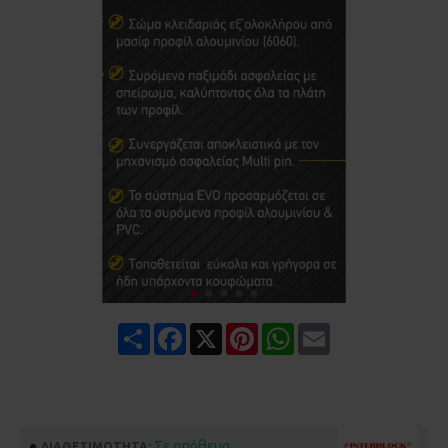
Share
Facebook
X
Pinterest
WhatsApp
Email
Σε απόθεμα
ΔΙΑΘΕΣΙΜΌΤΗΤΑ: