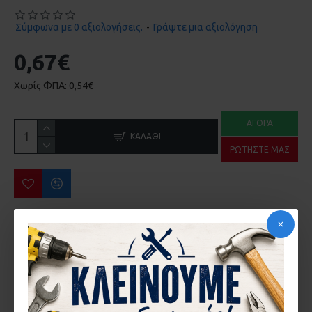
Σύμφωνα με 0 αξιολογήσεις.
-
Γράψτε μια αξιολόγηση
0,67€
Χωρίς ΦΠΑ: 0,54€
ΑΓΟΡΆ
ΚΑΛΆΘΙ
ΡΩΤΉΣΤΕ ΜΑΣ
ΠΕΡΙΣΣΌΤΕΡΑ ΑΠΌ ΤΗΝ ΙΔΙΑ ΜΆΡΚΑ
ΑΜΟΡΤΙΣΕΡ EUROPA 2000 KAI 100 ΣΤΟΠΕΡ 181.4 20-20-007
ΑΜΟΡΤΙΣΕΡ EUROPA 2500 ENS-4 20-20-011
0,06€
0,58€