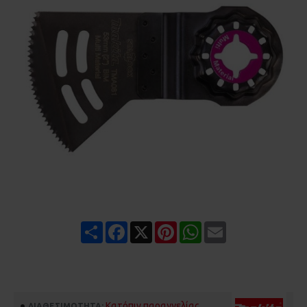
Share
Facebook
X
Pinterest
WhatsApp
Email
Κατόπιν παραγγελίας
ΔΙΑΘΕΣΙΜΌΤΗΤΑ: