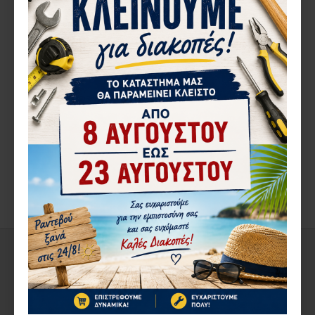
898,36€
184,01€
ΠΕΡΙΓΡΑ΄ΦΉ
Λάμα BIM για γυψοσανίδα DUAL-TEC 53mm B-69777 Ειδική
λάμα για γυψοσανίδες, χάρη στη γεωμετρία της επιτρέπει
ακριβείς κοπές χωρίς κραδασμούς.
ΑΞΙΟΛΟΓΉΣΕΙΣ
ΕΤΙΚΈΤΕΣ:
MAKITA
B-69777
ΑΠΌ ΤΟΝ ΊΔΙΟ ΚΑΤΑΣΚΕΥΑΣΤΉ
ΣΤΗΝ ΄ΙΔΙΑ ΚΑΤΗΓΟΡΊΑ
ΚΑΤΌΠΙΝ ΠΑΡΑΓΓΕΛΊΑΣ
ΚΑΤΌΠΙΝ ΠΑΡΑΓΓΕΛΊΑΣ