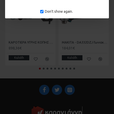
Don't show again.
KΑΡΟΤΙΕΡΑ ΥΓΡΗΣ ΚΟΠΗΣ ΧΩΡΙΣ ΒΑΣΗ ΑΝΑΡΤΗΣΗΣ MAKITA DBM131
MAKITA - DA332DZJ Γωνιακό Δραπανοκατσάβιδο 10.8V σε Makpac (Solo) (#DA332DZJ)
898,36€
184,01€
Καλάθι
Καλάθι