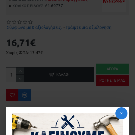
61.69777
ΚΩΔΙΚΌΣ ΕΊΔΟΥΣ:
Σύμφωνα με 0 αξιολογήσεις.
-
Γράψτε μια αξιολόγηση
16,71€
Χωρίς ΦΠΑ: 13,47€
ΑΓΟΡΆ
ΚΑΛΆΘΙ
ΡΩΤΉΣΤΕ ΜΑΣ
ΠΕΡΙΣΣΌΤΕΡΑ ΑΠΌ ΤΗΝ ΙΔΙΑ ΜΆΡΚΑ
KΑΡΟΤΙΕΡΑ ΥΓΡΗΣ ΚΟΠΗΣ ΧΩΡΙΣ ΒΑΣΗ ΑΝΑΡΤΗΣΗΣ MAKITA DBM131
MAKITA - DA332DZJ Γωνιακό Δραπανοκατσάβιδο 10.8V σε Makpac (Solo) (#DA332DZJ)