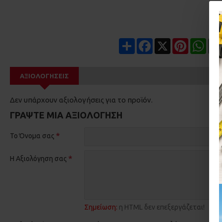
Share
Facebook
X
Pinterest
Wha
ΑΞΙΟΛΟΓΉΣΕΙΣ
Δεν υπάρχουν αξιολογήσεις για το προϊόν.
ΓΡΆΨΤΕ ΜΙΑ ΑΞΙΟΛΌΓΗΣΗ
Το Όνομα σας
Η Αξιολόγηση σας
Σημείωση:
η HTML δεν επεξεργάζεται!