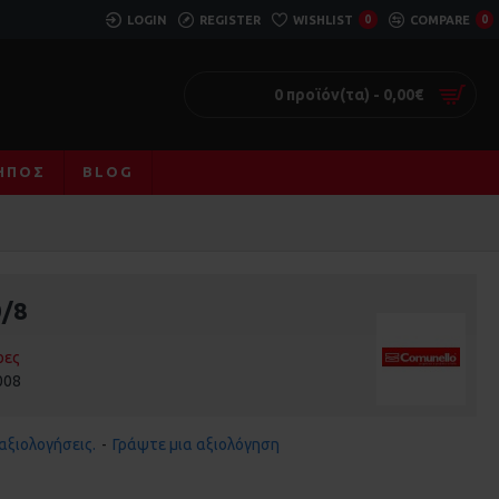
LOGIN
REGISTER
WISHLIST
0
COMPARE
0
0 προϊόν(τα) - 0,00€
ΚΉΠΟΣ
BLOG
/8
ρες
008
αξιολογήσεις.
-
Γράψτε μια αξιολόγηση