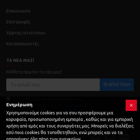
Επικοινωνία
Επιστροφές
Χάρτης ιστιότοπου
Κατασκευαστές
ΤΑ ΝΈΑ ΜΑΣ!
Μάθετε πρωτοι τα νέα μας!
ΑΠΟΣΤΟΛΉ
Έχω διαβάσει και αποδέχομαι τους
Ενημέρωση
Προστασία Προσωπικών Δεδομένων
Χρησιμοποιούμε cookies για να σου προσφέρουμε μια
κορυφαία, προσωποποιημένη εμπειρία , καθώς και για εμπορική
χρήση από εμάς και τους συνεργάτες μας. Μπορείς να διαλέξεις
Copyright © 2025 Karagianni, All Rights Reserved
εσύ ποια cookies θα τοποθετηθούν, ενώ μπορείς και να τα
απορρίψεις όλα πέρα των αναγκαίων.