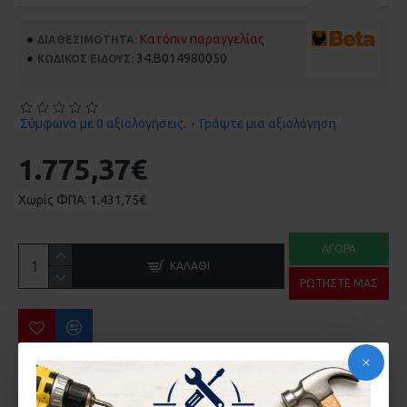
Κατόπιν παραγγελίας
ΔΙΑΘΕΣΙΜΌΤΗΤΑ:
34.B014980050
ΚΩΔΙΚΌΣ ΕΊΔΟΥΣ:
Σύμφωνα με 0 αξιολογήσεις.
-
Γράψτε μια αξιολόγηση
1.775,37€
Χωρίς ΦΠΑ: 1.431,75€
ΑΓΟΡΆ
ΚΑΛΆΘΙ
ΡΩΤΉΣΤΕ ΜΑΣ
ΠΕΡΙΣΣΌΤΕΡΑ ΑΠΌ ΤΗΝ ΙΔΙΑ ΜΆΡΚΑ