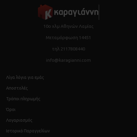
tools.com/catalog/img/SchedePdf/1498_slash_50A_pdfweb_9.pdf
10ο χλμ Αθηνών Λαμίας
Μεταμόρφωση 14451
τηλ 2117808440
info@karagianni.com
Λίγα λόγια για εμάς
Αποστολές
Τρόποι πληρωμής
Όροι
Λογαριασμός
Ιστορικό Παραγγελίων