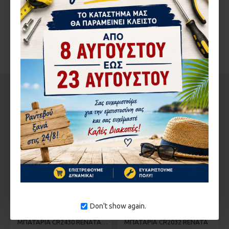
ΑΞΙΟΛΟΓΉΣΕΙΣ
ΕΤΙΚΈΤΕΣ:
ΜΠΑΤΑΡΙΑ
ΜΙΚΡΗ
ΑΛΚΑΛΙΚΗ
LR44
L1154F
A76
AG13
V13GA
BL357
ΔΕΊΤΕ ΑΚΌΜΑ
ΣΤΗΝ ΄ΙΔΙΑ ΚΑΤΗΓΟΡΊΑ
ΚΑΤΌΠΙΝ ΠΑΡΑΓΓΕΛΊΑΣ
Don't show again.
ΜΠΑΤΑΡΙΑ CR2430 RENATA 3V 1222
ΜΠΑΤΑΡΙΑ CR2032 RENATA