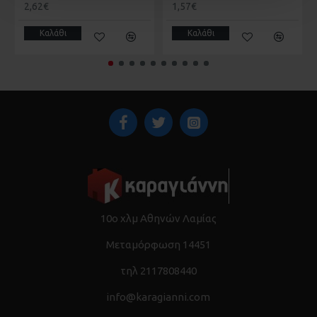
2,62€
1,57€
Καλάθι
Καλάθι
10ο χλμ Αθηνών Λαμίας
Μεταμόρφωση 14451
τηλ 2117808440
info@karagianni.com