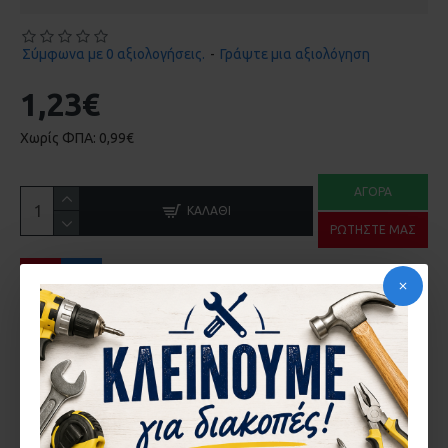
Σύμφωνα με 0 αξιολογήσεις.
-
Γράψτε μια αξιολόγηση
1,23€
Χωρίς ΦΠΑ: 0,99€
ΑΓΟΡΆ
ΚΑΛΆΘΙ
ΡΩΤΉΣΤΕ ΜΑΣ
ΠΕΡΙΓΡΑ΄ΦΉ
ΤΙΜΗ ΤΕΜΑΧΙΟΥ