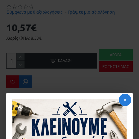
Σύμφωνα με 0 αξιολογήσεις.
-
Γράψτε μια αξιολόγηση
10,57€
Χωρίς ΦΠΑ: 8,53€
ΑΓΟΡΆ
ΚΑΛΆΘΙ
ΡΩΤΉΣΤΕ ΜΑΣ
ΠΕΡΙΣΣΌΤΕΡΑ ΑΠΌ ΤΗΝ ΙΔΙΑ ΜΆΡΚΑ
ΑΜΟΡΤΙΣΕΡ EUROPA 2000 KAI 100 ΣΤΟΠΕΡ 181.4 20-20-007
ΑΜΟΡΤΙΣΕΡ EUROPA 2500 ENS-4 20-20-011
0,06€
0,58€