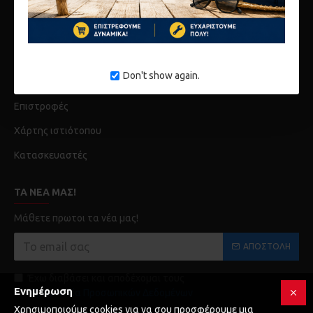
Λογαριασμός
Ιστορικό Παραγγελίων
Don't show again.
Επικοινωνία
Επιστροφές
Χάρτης ιστιότοπου
Κατασκευαστές
ΤΑ ΝΈΑ ΜΑΣ!
Μάθετε πρωτοι τα νέα μας!
ΑΠΟΣΤΟΛΉ
Έχω διαβάσει και αποδέχομαι τους
Ενημέρωση
Προστασία Προσωπικών Δεδομένων
Χρησιμοποιούμε cookies για να σου προσφέρουμε μια