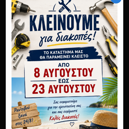
10ο χλμ Αθηνών Λαμίας
Μεταμόρφωση 14451
τηλ 2117808440
info@karagianni.com
Λίγα λόγια για εμάς
Αποστολές
Τρόποι πληρωμής
Όροι