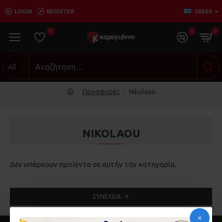
LOGIN
REGISTER
GREEK
0
0
0
All
Προσφορές
Nikolaou
NIKOLAOU
Δεν υπάρχουν προϊόντα σε αυτήν την κατηγορία.
ΣΥΝΈΧΕΙΑ