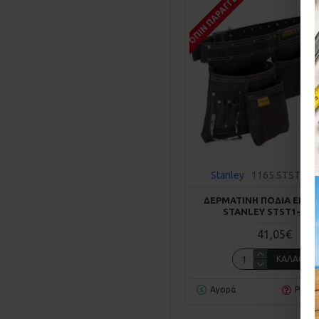
ΚΑΤΌΠΙΝ ΠΑΡΑΓΓΕΛΊΑΣ
Stanley
1165.STST1-8
ΔΕΡΜΑΤΙΝΗ ΠΟΔΙΑ ΕΡΓΑ
STANLEY STST1-801
41,05€
ΚΑΛΆΘΙ
Αγορά
Ρωτή