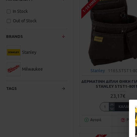
1-10 ΗΜΈΡΕΣ
In Stock
Out of Stock
BRANDS
Stanley
Milwaukee
Stanley
1165.STST1-8
ΔΕΡΜΑΤΙΝΗ ΔΙΠΛΗ ΘΗΚΗ ΓΙ
STANLEY STST1-801
TAGS
23,17€
ΚΑΛΆΘΙ
Αγορά
Ρωτή