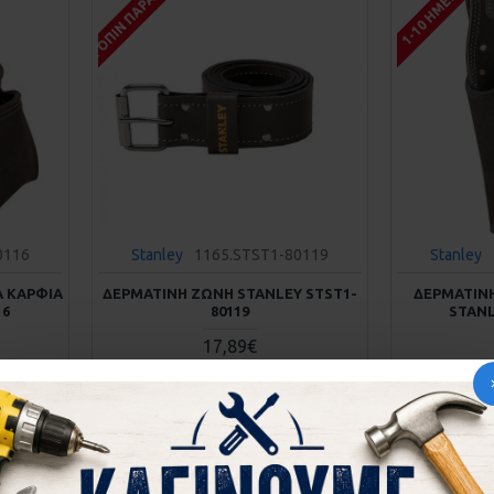
ΚΑΤΌΠΙΝ ΠΑΡΑΓΓΕΛΊΑΣ
1-10 ΗΜΈΡΕΣ
0116
Stanley
1165.STST1-80119
Stanley
Α ΚΑΡΦΙΑ
ΔΕΡΜΑΤΙΝΗ ΖΩΝΗ STANLEY STST1-
ΔΕΡΜΑΤΙΝΗ
16
80119
STANL
17,89€
ΚΑΛΆΘΙ
στε μας
Αγορά
Ρωτήστε μας
Αγορά