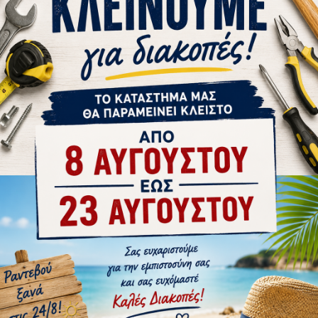
ΚΑΤΌΠΙΝ ΠΑΡΑΓΓΕΛΊΑ
1-10 ΗΜΈΡΕΣ
0113
Milwaukee
69.48228145
Stanle
ΛΕΙΩΝ
ΕΞΑΡΤΗΣΗ ΕΡΓΟΛΑΒΟΥ MILWAUKEE
ΖΩΝΗ ΕΡΓΑΛΕ
13
48228145
35,44€
ΚΑΛΆΘΙ
στε μας
Αγορά
Ρωτήστε μας
Αγορά