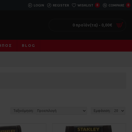
LOGIN
REGISTER
WISHLIST
0
COMPARE
0
0 προϊόν(τα) - 0,00€
ΚΉΠΟΣ
BLOG
Ταξινόμηση:
Εμφάνιση: