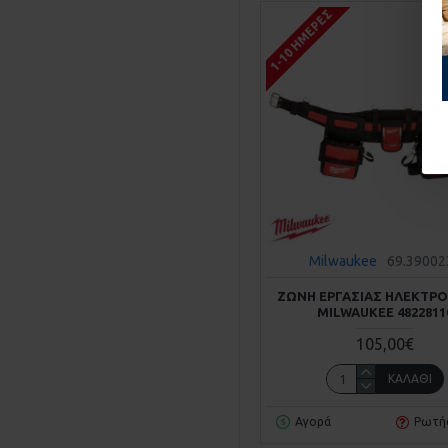
1-10 ΗΜΈΡΕΣ
Milwaukee
69.39002
ΖΩΝΗ ΕΡΓΑΣΙΑΣ ΗΛΕΚΤΡ
MILWAUKEE 4822811
105,00€
ΚΑΛΆΘΙ
Αγορά
Ρωτή