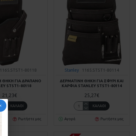
1165.STST1-80118
Stanley
1165.STST1-80114
 ΘΗΚΗ ΓΙΑ ΔΡΑΠΑΝΟ
ΔΕΡΜΑΤΙΝΗ ΘΗΚΗ ΓΙΑ ΣΦΥΡΙ ΚΑΙ
EY STST1-80118
ΚΑΡΦΙΑ STANLEY STST1-80114
21,23€
25,27€
ΚΑΛΆΘΙ
ΚΑΛΆΘΙ
Ρωτήστε μας
Αγορά
Ρωτήστε μας