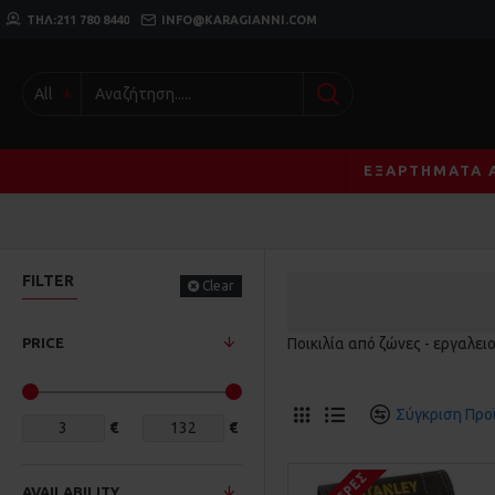
ΤΗΛ:211 780 8440
INFO@KARAGIANNI.COM
All
ΕΞΑΡΤΉΜΑΤΑ 
FILTER
Clear
PRICE
Ποικιλία από ζώνες - εργαλει
Σύγκριση Προ
€
€
AVAILABILITY