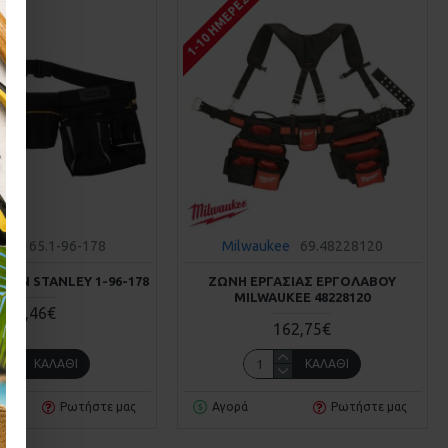
Σ
1-10 ΗΜΈΡΕΣ
y
1165.1-96-178
Milwaukee
69.48228120
ΙΩΝ STANLEY 1-96-178
ΖΩΝΗ ΕΡΓΑΣΙΑΣ ΕΡΓΟΛΑΒΟΥ
MILWAUKEE 48228120
19,46€
162,75€
ΚΑΛΆΘΙ
ΚΑΛΆΘΙ
Ρωτήστε μας
Αγορά
Ρωτήστε μας