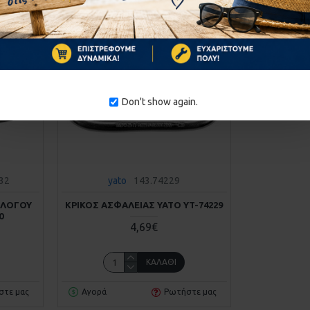
1-10 ΗΜΈΡΕΣ
Don't show again.
32
yato
143.74229
ΟΛΟΓΟΥ
ΚΡΙΚΟΣ ΑΣΦΑΛΕΙΑΣ YATO YT-74229
0
4,69€
ΚΑΛΆΘΙ
στε μας
Αγορά
Ρωτήστε μας