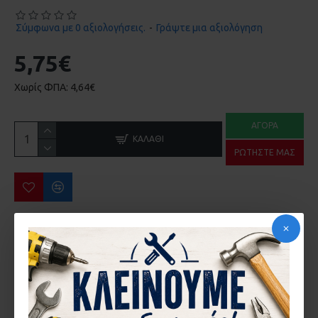
Σύμφωνα με 0 αξιολογήσεις.
-
Γράψτε μια αξιολόγηση
5,75€
Χωρίς ΦΠΑ: 4,64€
ΑΓΟΡΆ
ΚΑΛΆΘΙ
ΡΩΤΉΣΤΕ ΜΑΣ
ΠΕΡΙΣΣΌΤΕΡΑ ΑΠΌ ΤΗΝ ΙΔΙΑ ΜΆΡΚΑ
ΑΝΤΙΚΡΥΣΜΑ ΚΛΕΙΔΑΡΙΑΣ COMUNELLO 215 ΣΥΡΟΜΕΝΗΣ ΚΑΓΚΕΛΟΠΟΡΤΑΣ
ΚΛΕΙΔΑΡΙΑ COMMUNELO 215 ΓΑΝΤΖΟΥ ΣΥΡΟΜΕΝΗΣ ΑΥΛΟΠΟΡΤΑΣ ΜΕ ΠΕΙΡΟ
2,87€
32,62€