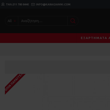
ΤΗΛ:211 780 8440
INFO@KARAGIANNI.COM
All
ΕΞΑΡΤΉΜΑΤΑ 
ΚΑΤΌΠΙΝ ΠΑΡΑΓΓΕΛΊΑΣ