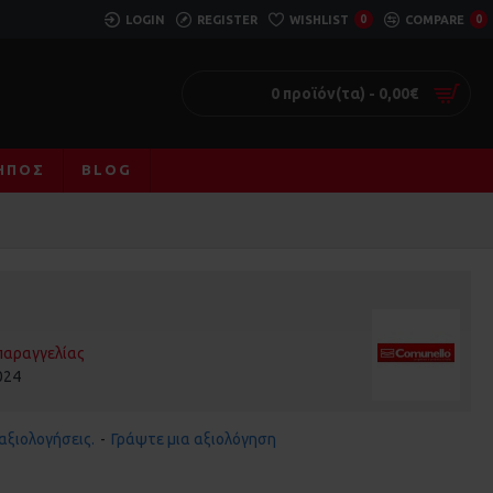
LOGIN
REGISTER
WISHLIST
0
COMPARE
0
0 προϊόν(τα) - 0,00€
ΚΉΠΟΣ
BLOG
παραγγελίας
024
αξιολογήσεις.
-
Γράψτε μια αξιολόγηση