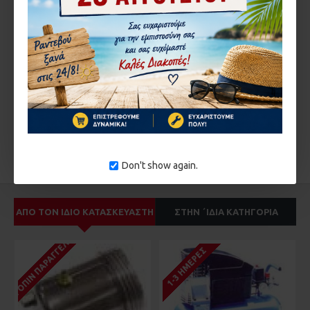
Εισάγετε τον κωδικό
στο παρακάτω πεδίο
ΣΥΝΈΧΕΙΑ
ΕΤΙΚΈΤΕΣ:
ΡΟΔΑ
ΠΕΡΙΣΤΡΕΦΟΜΕΝΗ
ΠΟΡΤΑΣ
Don't show again.
ΑΠΌ ΤΟΝ ΊΔΙΟ ΚΑΤΑΣΚΕΥΑΣΤΉ
ΣΤΗΝ ΄ΙΔΙΑ ΚΑΤΗΓΟΡΊΑ
ΚΑΤΌΠΙΝ ΠΑΡΑΓΓΕΛΊΑΣ
1-3 ΗΜΈΡΕΣ