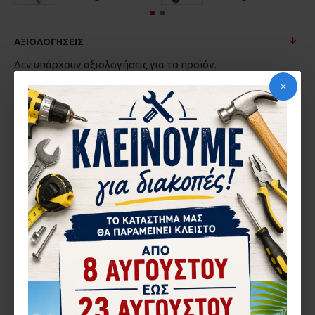
ΑΞΙΟΛΟΓΉΣΕΙΣ
Δεν υπάρχουν αξιολογήσεις για το προϊόν.
ΓΡΆΨΤΕ ΜΙΑ ΑΞΙΟΛΌΓΗΣΗ
Το Όνομα σας
Η Αξιολόγηση σας
Σημείωση:
η HTML δεν επεξεργάζεται!
Κακή
Καλή
Βαθμολογία
CAPTCHA