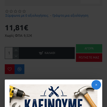
Σύμφωνα με 0 αξιολογήσεις.
-
Γράψτε μια αξιολόγηση
11,81€
Χωρίς ΦΠΑ: 9,52€
ΑΓΟΡΆ
ΚΑΛΆΘΙ
ΡΩΤΉΣΤΕ ΜΑΣ
ΠΕΡΙΣΣΌΤΕΡΑ ΑΠΌ ΤΗΝ ΙΔΙΑ ΜΆΡΚΑ
ΑΝΤΙΚΡΥΣΜΑ ΚΛΕΙΔΑΡΙΑΣ COMUNELLO 215 ΣΥΡΟΜΕΝΗΣ ΚΑΓΚΕΛΟΠΟΡΤΑΣ
ΚΛΕΙΔΑΡΙΑ COMMUNELO 215 ΓΑΝΤΖΟΥ ΣΥΡΟΜΕΝΗΣ ΑΥΛΟΠΟΡΤΑΣ ΜΕ ΠΕΙΡΟ
2,87€
32,62€