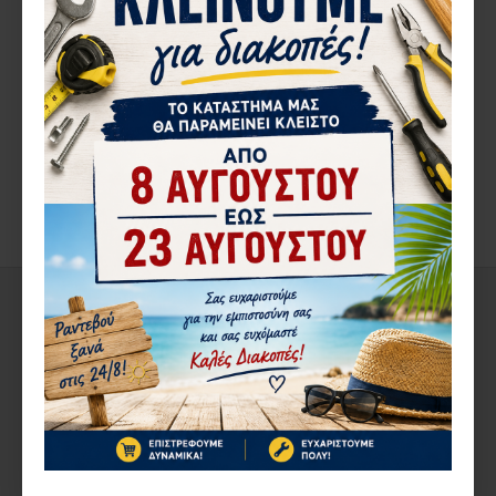
ΠΕΡΙΓΡΑ΄ΦΉ
ΡΟΔΑ Φ80 ΜΕ ΒΙΔΑ 330/80V
COMUNELLO
ΓΙΑ ΓΩΝΙΑ
ΑΞΙΟΛΟΓΉΣΕΙΣ
ΔΕΊΤΕ ΑΚΌΜΑ
ΑΠΌ ΤΟΝ ΊΔΙΟ ΚΑΤΑΣΚΕΥΑΣΤΉ
ΣΤΗΝ ΄ΙΔΙΑ ΚΑΤΗΓΟΡΊΑ
1-3 ΗΜΈΡΕΣ