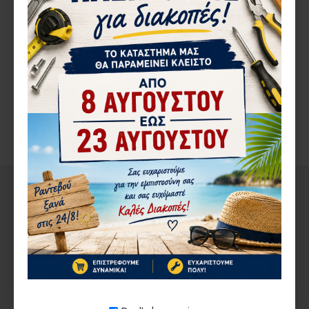
ΠΕΡΙΓΡΑ΄ΦΉ
Grease gun wheel with U half-rounded groove and 2 bearings
δείτε την ιστοσελίδα του προιόντος
ΑΞΙΟΛΟΓΉΣΕΙΣ
ΑΠΌ ΤΟΝ ΊΔΙΟ ΚΑΤΑΣΚΕΥΑΣΤΉ
ΣΤΗΝ ΄ΙΔΙΑ ΚΑΤΗΓΟΡΊΑ