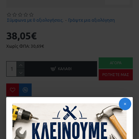
Σύμφωνα με 0 αξιολογήσεις.
-
Γράψτε μια αξιολόγηση
38,05€
Χωρίς ΦΠΑ: 30,69€
ΑΓΟΡΆ
ΚΑΛΆΘΙ
ΡΩΤΉΣΤΕ ΜΑΣ
ΠΕΡΙΣΣΌΤΕΡΑ ΑΠΌ ΤΗΝ ΙΔΙΑ ΜΆΡΚΑ
ΑΝΤΙΚΡΥΣΜΑ ΚΛΕΙΔΑΡΙΑΣ COMUNELLO 215 ΣΥΡΟΜΕΝΗΣ ΚΑΓΚΕΛΟΠΟΡΤΑΣ
ΚΛΕΙΔΑΡΙΑ COMMUNELO 215 ΓΑΝΤΖΟΥ ΣΥΡΟΜΕΝΗΣ ΑΥΛΟΠΟΡΤΑΣ ΜΕ ΠΕΙΡΟ
2,87€
32,62€