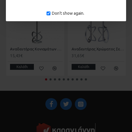
Don't show again.
Αναδευτήρας Κονιαμάτων KWB 49497625 M14 120x600mm
Αναδευτήρας Χρώματος Σετ 2 Τμχ KWB 49497795
15,43€
31,65€
Καλάθι
Καλάθι