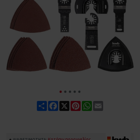
Share
Facebook
X
Pinterest
WhatsApp
Email
Κατόπιν παραγγελίας
ΔΙΑΘΕΣΙΜΌΤΗΤΑ: