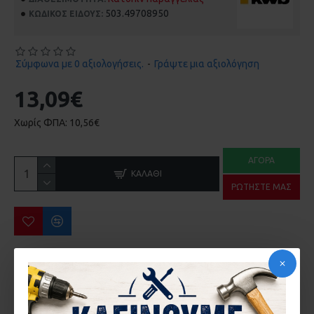
503.49708950
ΚΩΔΙΚΌΣ ΕΊΔΟΥΣ:
Σύμφωνα με 0 αξιολογήσεις.
-
Γράψτε μια αξιολόγηση
13,09€
Χωρίς ΦΠΑ: 10,56€
ΑΓΟΡΆ
ΚΑΛΆΘΙ
ΡΩΤΉΣΤΕ ΜΑΣ
ΠΕΡΙΣΣΌΤΕΡΑ ΑΠΌ ΤΗΝ ΙΔΙΑ ΜΆΡΚΑ
Αναδευτήρας Κονιαμάτων KWB 49497625 M14 120x600mm
Αναδευτήρας Χρώματος Σετ 2 Τμχ KWB 49497795