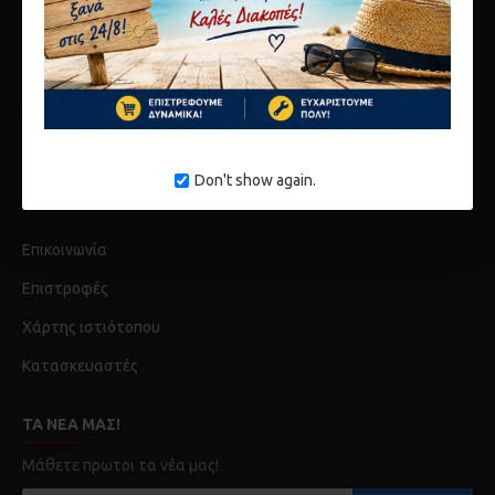
Αποστολές
Τρόποι πληρωμής
Όροι
Λογαριασμός
Don't show again.
Ιστορικό Παραγγελίων
Επικοινωνία
Επιστροφές
Χάρτης ιστιότοπου
Κατασκευαστές
ΤΑ ΝΈΑ ΜΑΣ!
Μάθετε πρωτοι τα νέα μας!