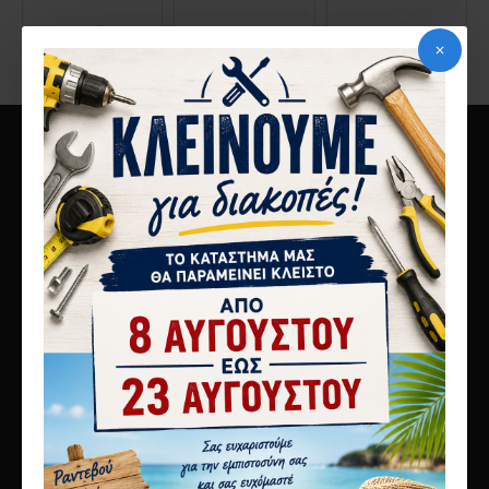
Bright
Europa 880
Europa Free
10ο χλμ Αθηνών Λαμίας
Μεταμόρφωση 14451
τηλ 2117808440
info@karagianni.com
Λίγα λόγια για εμάς