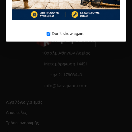
Don't show again.
10ο χλμ Αθηνών Λαμίας
Μεταμόρφωση 14451
τηλ 2117808440
info@karagianni.com
Λίγα λόγια για εμάς
Αποστολές
Τρόποι πληρωμής