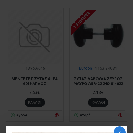
1-3 ΗΜΈΡΕΣ
1395.6019
Europa
1163.24081
ΜΕΝΤΕΣΕΣ ΣΥΤΑΣ ALFA
ΣΥΤΑΣ ΛΑΒΟΥΛΑ ΖΕΥΓΟΣ
6019 ΑΠΛΟΣ
ΜΑΥΡΟ ASR-22 240-81-022
2,53€
2,18€
ΚΑΛΆΘΙ
ΚΑΛΆΘΙ
Αγορά
Αγορά