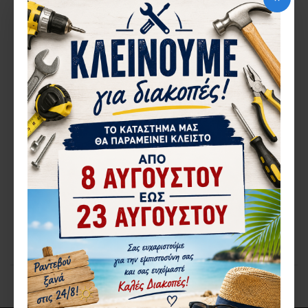
1-3 ΗΜΈΡΕΣ
Europa
1283.24081027
ΣΥΤΑΣ ΣΥΣΤΗΜΑ ΦΡΕΝΟΥ
EUROPA ASR-28
6,01€
ΚΑΛΆΘΙ
Αγορά
You have reached the end of the list.