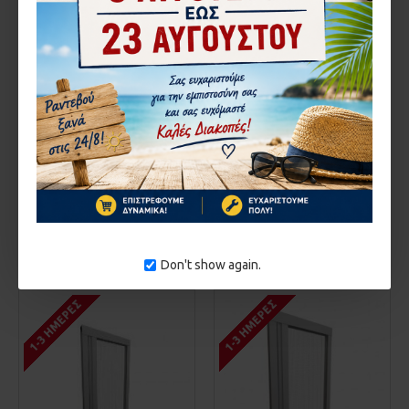
0506.160220
0506.160241
ΣΥΤΑ PLISSE STARLA KIT
ΣΥΤΑ PLISSE STARLA KIT
ΠΛ130ΕΩΣ160
ΠΛ130ΕΩΣ160
ΥΨΟΣ200ΕΩΣ220
ΥΨΟΣ220ΕΩΣ240
123,00€
140,03€
ΚΑΛΆΘΙ
ΚΑΛΆΘΙ
Αγορά
Αγορά
Don't show again.
1-3 ΗΜΈΡΕΣ
1-3 ΗΜΈΡΕΣ