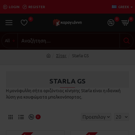
LOGIN
REGISTER
GREEK
0
0
0
All
Σίτες
Starla GS
STARLA GS
Η μονόφυλλη σήτα οριζόντιας κίνησης Starla είναι η ιδανική
λύση για κουφώματα μπαλκονόπορτας.
0