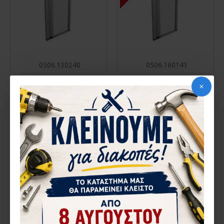
0506.130240
0506.160141
ΣΥΤΑ PLISSE STARLA KIT
ΣΥΤΑ PLISSE STARLA KIT
ΠΛ100ΕΩΣ130
ΠΛ130ΕΩΣ160
ΥΨΟΣ220ΕΩΣ240
ΥΨΟΣ100ΕΩΣ140
132,46€
109,37€
ΚΑΛΆΘΙ
ΚΑΛΆΘΙ
Αγορά
Αγορά
1-3 ΗΜΈΡΕΣ