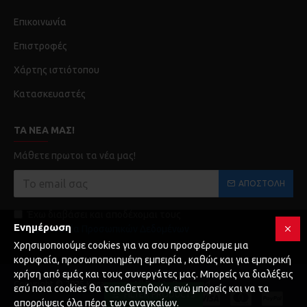
Επικοινωνία
Επιστροφές
Χάρτης ιστιότοπου
Κατασκευαστές
ΤΑ ΝΈΑ ΜΑΣ!
Μάθετε πρωτοι τα νέα μας!
ΑΠΟΣΤΟΛΉ
Έχω διαβάσει και αποδέχομαι τους
Ενημέρωση
Προστασία Προσωπικών Δεδομένων
Χρησιμοποιούμε cookies για να σου προσφέρουμε μια
κορυφαία, προσωποποιημένη εμπειρία , καθώς και για εμπορική
χρήση από εμάς και τους συνεργάτες μας. Μπορείς να διαλέξεις
Copyright © 2025 Karagianni, All Rights Reserved
εσύ ποια cookies θα τοποθετηθούν, ενώ μπορείς και να τα
FILTER PRODUCTS
απορρίψεις όλα πέρα των αναγκαίων.