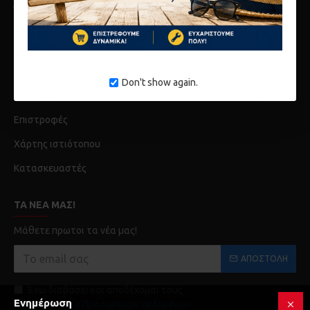
Όροι
Λογαριασμός
Ιστορικό Παραγγελίων
Don't show again.
Επικοινωνία
Επιστροφές
Χάρτης ιστιότοπου
Κατασκευαστές
ΤΑ ΝΈΑ ΜΑΣ!
Μάθετε πρωτοι τα νέα μας!
ΑΠΟΣΤΟΛΉ
Έχω διαβάσει και αποδέχομαι τους
Ενημέρωση
Προστασία Προσωπικών Δεδομένων