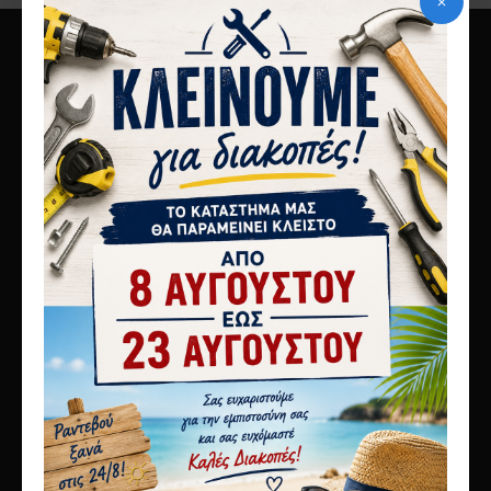
10ο χλμ Αθηνών Λαμίας
Μεταμόρφωση 14451
τηλ 2117808440
info@karagianni.com
Λίγα λόγια για εμάς
Αποστολές
Τρόποι πληρωμής