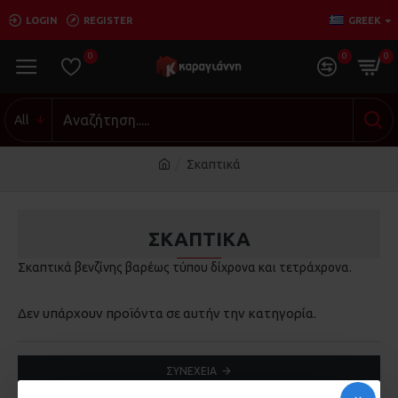
LOGIN
REGISTER
GREEK
0
0
0
All
Σκαπτικά
ΣΚΑΠΤΙΚΆ
Σκαπτικά βενζίνης βαρέως τύπου δίχρονα και τετράχρονα.
Δεν υπάρχουν προϊόντα σε αυτήν την κατηγορία.
ΣΥΝΈΧΕΙΑ