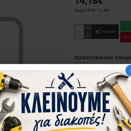
14,18€
Χωρίς ΦΠΑ: 11,43€
ΚΑΛΆΘΙ
ΡΩΤ
ΠΕΡΙΣΣΌΤΕΡΑ ΑΠΌ ΤΗΝ ΙΔΙ
ΑΜΟΡΤΙΣΕΡ EUROPA 2000 KAI 100 ΣΤΟΠΕΡ 181.4 
0,06€