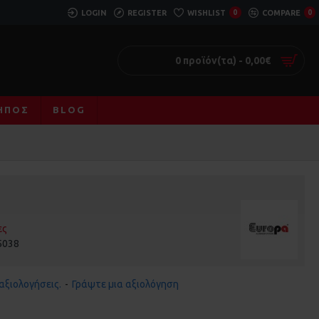
LOGIN
REGISTER
WISHLIST
0
COMPARE
0
0 προϊόν(τα) - 0,00€
ΚΉΠΟΣ
BLOG
ες
5038
αξιολογήσεις.
-
Γράψτε μια αξιολόγηση