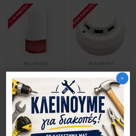
ΚΑΤΌΠΙΝ ΠΑΡΑΓΓΕΛΊΑΣ
1-10 ΗΜΈΡΕΣ
955.105-023
955.650-057
ANGA AG-305F(868MHZ)
ANGA AG-X773-SMOKE
ΑΣΎΡΜΑΤΗ ΕΞΩΤΕΡΙΚΉ
ΕΝΣΎΡΜΑΤΟΣ
ΣΕΙΡΉΝΑ ΓΙΑ SPARTA 300
ΦΩΤΟΗΛΕΚΤΡΙΚΌΣ
ΑΝΙΧΝΕΥΤΉΣ ΚΑΠΝΟΎ, ΝΟ
60,76€
Ή NC, 12 – 30V
15,04€
ΚΑΛΆΘΙ
ΚΑΛΆΘΙ
Αγορά
Αγορά