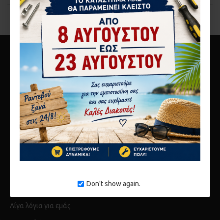
You have reached the end of the list.
10ο χλμ Αθηνών Λαμίας
Μεταμόρφωση 14451
τηλ 2117808440
info@karagianni.com
Don't show again.
Λίγα λόγια για εμάς