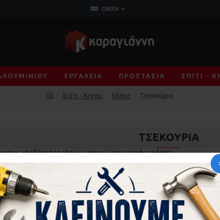
GREEK
ΑΛΟΥΜΙΝΊΟΥ
ΕΡΓΑΛΕΊΑ
ΠΡΟΣΤΑΣΊΑ
ΣΠΊΤΙ - 
Σπίτι - Κήπος
Κήπος
Τσεκούρια
ΤΣΕΚΟΎΡΙΑ
ίματος, κλαδέματος ελαίων, κορμών και γενικής χρήσης.
ϊόντων
0