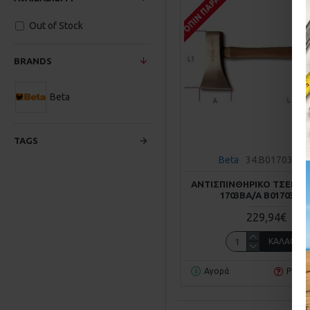
ΚΑΤΌΠΙΝ ΠΑΡΑΓΓΕΛΊΑΣ
Out of Stock
BRANDS
Beta
TAGS
Beta
34.B01703008
ΑΝΤΙΣΠΙΝΘΗΡΙΚΌ TΣΕΚΟΎ
1703BA/A B01703008
229,94€
ΚΑΛΆΘΙ
Αγορά
Ρωτή