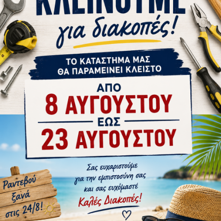
2
ΡΙ BETA
2
στε μας