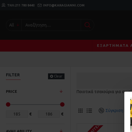
ΤΗΛ:211 780 8440
INFO@KARAGIANNI.COM
All
ΕΞΑΡΤΉΜΑΤΑ 
FILTER
Clear
PRICE
Ποιοτικά τσεκούρια για σκισ
Σύγκριση Προ
€
€
AVAILABILITY