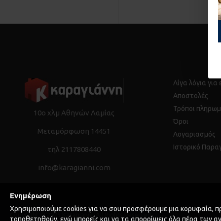
Λίγα λόγια για
Αποστολές
Τρόποι πληρωμ
10ο χλμ Αθηνών Λαμίας
Όροι
Μεταμόρφωση 14451
Λογαριασμός
Ιστορικό Παρα
τηλ 2117808440
info@karagianni.com
Ενημέρωση
Χρησιμοποιούμε cookies για να σου προσφέρουμε μια κορυφαία, πρ
Copyright © 2025 Karagianni, All Rights Reserved
τοποθετηθούν, ενώ μπορείς και να τα απορρίψεις όλα πέρα των α