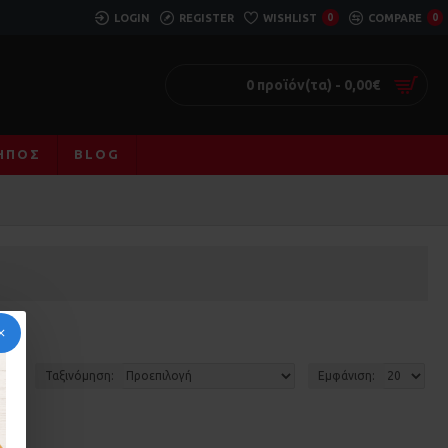
LOGIN
REGISTER
WISHLIST
0
COMPARE
0
0 προϊόν(τα) - 0,00€
ΚΉΠΟΣ
BLOG
Ταξινόμηση:
Εμφάνιση: