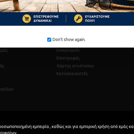
You have reached the end of the lis
Don't show again.
 εμάς
Επικοινωνία
Επιστροφές
ής
Χάρτης ιστιότοπου
Κατασκευαστές
γγελίων
οσωποποιημένη εμπειρία , καθώς και για εμπορική χρήση από εμάς και
ναγκαίων.