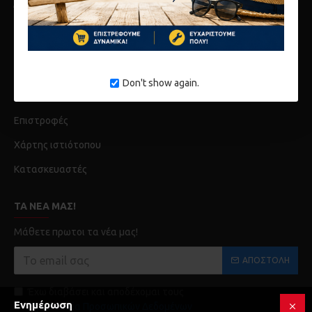
Όροι
Λογαριασμός
Ιστορικό Παραγγελίων
Don't show again.
Επικοινωνία
Επιστροφές
Χάρτης ιστιότοπου
Κατασκευαστές
ΤΑ ΝΈΑ ΜΑΣ!
Μάθετε πρωτοι τα νέα μας!
ΑΠΟΣΤΟΛΉ
Έχω διαβάσει και αποδέχομαι τους
Ενημέρωση
Προστασία Προσωπικών Δεδομένων