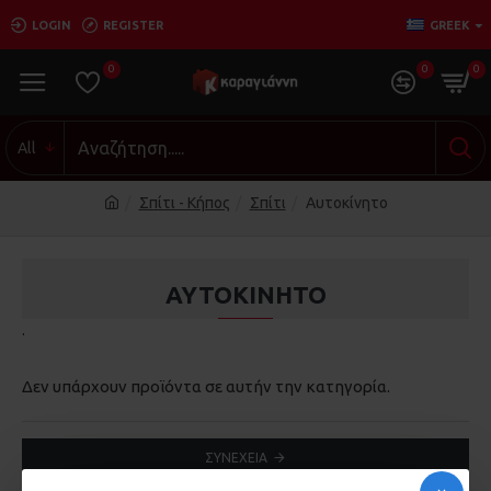
LOGIN
REGISTER
GREEK
0
0
0
All
Σπίτι - Κήπος
Σπίτι
Αυτοκίνητο
ΑΥΤΟΚΊΝΗΤΟ
.
Δεν υπάρχουν προϊόντα σε αυτήν την κατηγορία.
ΣΥΝΈΧΕΙΑ