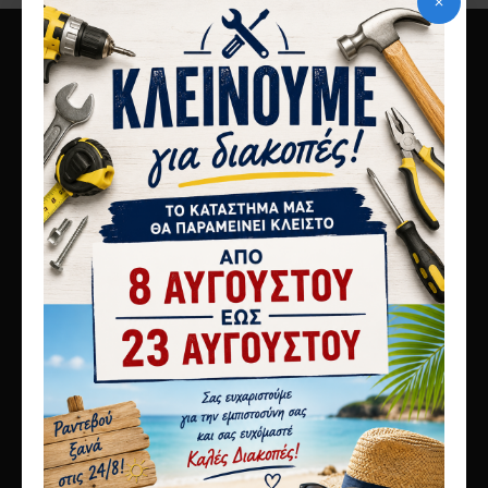
10ο χλμ Αθηνών Λαμίας
Μεταμόρφωση 14451
τηλ 2117808440
info@karagianni.com
Λίγα λόγια για εμάς
Αποστολές
Τρόποι πληρωμής