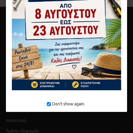
10ο χλμ Αθηνών Λαμίας
Μεταμόρφωση 14451
τηλ 2117808440
info@karagianni.com
Don't show again.
Λίγα λόγια για εμάς
Αποστολές
Τρόποι πληρωμής