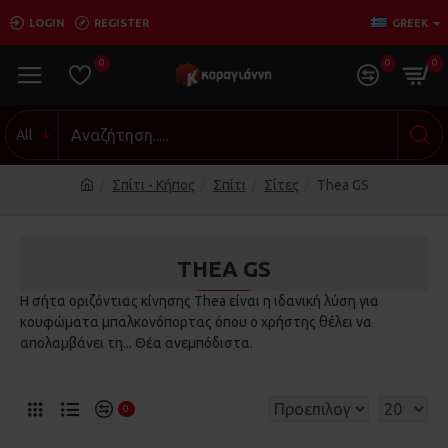
LOGIN
REGISTER
GREEK
0
0
0
All
Σπίτι - Κήπος
Σπίτι
Σίτες
Thea GS
THEA GS
Η σήτα οριζόντιας κίνησης Thea είναι η ιδανική λύση για
κουφώματα μπαλκονόπορτας όπου ο χρήστης θέλει να
απολαμβάνει τη... Θέα ανεμπόδιστα.
0