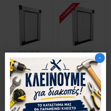
1-3 ΗΜΈΡΕΣ
0526.100242
0526.180242
ΣΥΤΑ ΕΡΠΗΣΤΡΙΑ THEA GS
ΣΥΤΑ ΕΡΠΗΣΤΡΙΑ THEA GS
100CM Χ 240CM
180CM Χ 240CM
235,96€
310,00€
ΚΑΛΆΘΙ
ΚΑΛΆΘΙ
Αγορά
Αγορά
You have reached the end of the list.