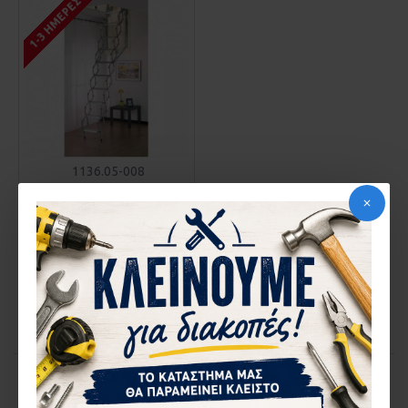
1-3 ΗΜΈΡΕΣ
1136.05-008
ΣΚΑΛΑ ΟΡΟΦΗΣ TSIALOS
PAN
571,95€
ΚΑΛΆΘΙ
Αγορά
You have reached the end of the list.