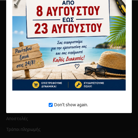
10ο χλμ Αθηνών Λαμίας
Μεταμόρφωση 14451
τηλ 2117808440
info@karagianni.com
Don't show again.
Λίγα λόγια για εμάς
Αποστολές
Τρόποι πληρωμής