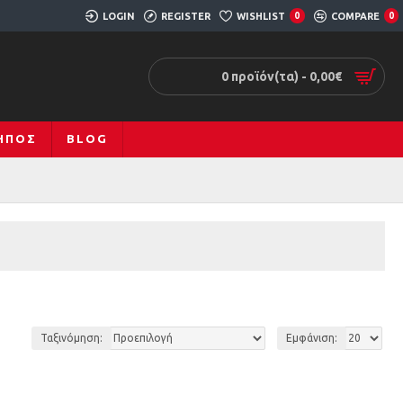
LOGIN
REGISTER
WISHLIST
0
COMPARE
0
0 προϊόν(τα) - 0,00€
ΚΉΠΟΣ
BLOG
Ταξινόμηση:
Εμφάνιση: