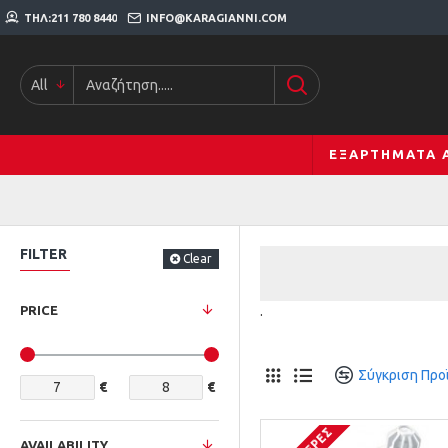
ΤΗΛ:211 780 8440
INFO@KARAGIANNI.COM
All
ΕΞΑΡΤΉΜΑΤΑ 
FILTER
Clear
PRICE
.
Σύγκριση Προ
€
€
AVAILABILITY