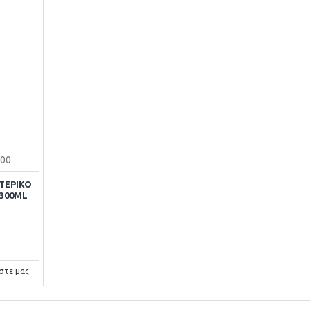
200
ΤΕΡΙΚΌ
 300ML
στε μας