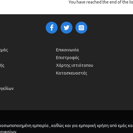
You have reached the end of the lis
 εμάς
Επικοινωνία
Επιστροφές
ής
Χάρτης ιστιότοπου
Κατασκευαστές
γγελίων
οσωποποιημένη εμπειρία , καθώς και για εμπορική χρήση από εμάς και
ναγκαίων.