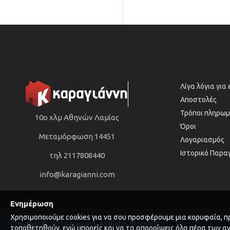
Λίγα λόγια για
Αποστολές
Τρόποι πληρωμ
10ο χλμ Αθηνών Λαμίας
Όροι
Μεταμόρφωση 14451
Λογαριασμός
Ιστορικό Παρα
τηλ 2117808440
info@karagianni.com
Ενημέρωση
Χρησιμοποιούμε cookies για να σου προσφέρουμε μια κορυφαία, πρ
Copyright © 2025 Karagianni, All Rights Reserved
τοποθετηθούν, ενώ μπορείς και να τα απορρίψεις όλα πέρα των α