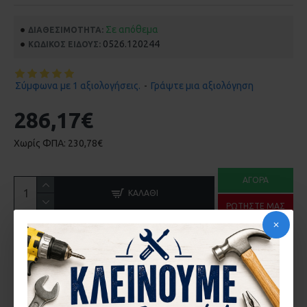
Σε απόθεμα
ΔΙΑΘΕΣΙΜΌΤΗΤΑ:
0526.120244
ΚΩΔΙΚΌΣ ΕΊΔΟΥΣ:
Σύμφωνα με 1 αξιολογήσεις.
-
Γράψτε μια αξιολόγηση
286,17€
Χωρίς ΦΠΑ: 230,78€
ΑΓΟΡΆ
ΚΑΛΆΘΙ
ΡΩΤΉΣΤΕ ΜΑΣ
ΠΕΡΙΓΡΑ΄ΦΉ