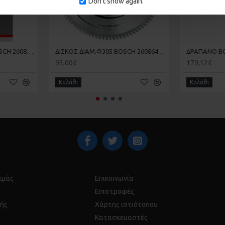
Don't show again.
 και 125 mm
ΓΥΑΛΟΧΑΡΤΑ 25 ΤΕΜ BOSCH 2608607417-720 102X62X93mm
ΔΙΣΚΟΣ ΔΙΑΜ.Φ305 BOSCH 2608640453 Z96 ΑΛΟΥΜΙΝΙΟΥ - ΞΥΛΟΥ
93,00€
179,12€
Καλάθι
Καλάθι
 εμάς
Επικοινωνία
Επιστροφές
ής
Χάρτης ιστιότοπου
Κατασκευαστές