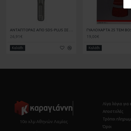
Συμβατό με πολλούς γωνιακούς λειαντήρες Bosch με διάμετρο 115
Βάρος 700 g
Κλειστό περίβλημα
Ρύθμιση του βάθους κοπής
Περιστρεφόμενη σύνδεση εύκαμπτου σωλήνα
ΑΝΤΑΠΤΟΡΑΣ ΑΠΟ SDS-PLUS ΣΕ ΜΥΤΗ 1/4 ΜΕ ΜΑΓΝΗΤΗ BOSCH 2607000206
Για δεξιόχειρες και αριστερόχειρες
26,91€
19,00€
Καλάθι
Καλάθι
Λίγα λόγια για
Αποστολές
Τρόποι πληρωμ
10ο χλμ Αθηνών Λαμίας
Όροι