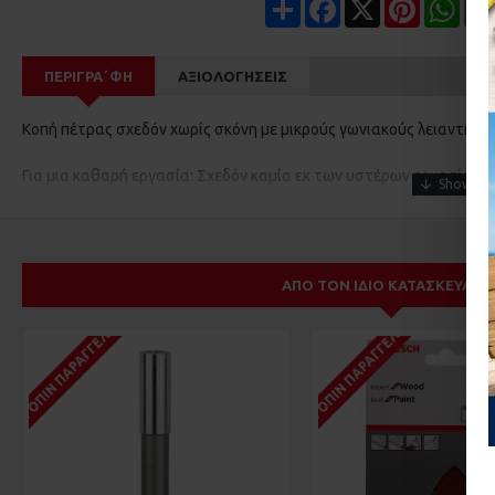
Share
Facebook
X
Pinterest
Wha
ΠΕΡΙΓΡΑ΄ΦΉ
ΑΞΙΟΛΟΓΉΣΕΙΣ
Κοπή πέτρας σχεδόν χωρίς σκόνη με μικρούς γωνιακούς λειαντήρε
Για μια καθαρή εργασία: Σχεδόν καμία εκ των υστέρων εργασία κ
Απλός χειρισμός: Άνετη σύνδεση σε γωνιακό λειαντήρα και απορ
Μικρό βάρος και ρόδες για άνετη εργασία
Τέλεια εναρμονισμένο στο σύστημα Click & Clean Bosch
Λειτουργεί με πολλούς γωνιακούς λειαντήρες Bosch με διάμετρο 1
ΑΠΌ ΤΟΝ ΊΔΙΟ ΚΑΤΑΣΚΕΥΑΣΤ
Ακριβής εργασία χάρη στην πρακτική ρύθμιση του βάθους κοπής
Συμβατό με: GWS 1000/ZB, GWS 10-125/Z, GWS 10-45/P/PD, GWS 11
ΚΑΤΌΠΙΝ ΠΑΡΑΓΓΕΛΊΑΣ
ΚΑΤΌΠΙΝ ΠΑΡΑΓΓΕΛΊΑΣ
125/CI/CIE/CIX/CIEP/CIEX/CIPX/CIEPX, GWS 13-125/CI/CIE/CIX/CIE
125/CI/CIE/CIT/ZB/INOX, GWS 15-125/CI/CIE/CIH/CIP/CIT/CIX/CIEH/
125/CI/CIE/CIT/CIX/CIEX/INOX, GWS 19-125/CI/CIE/CIST, GWS 19-15
GWS 18V-115 C/SC, GWS 18V-125 C/SC
Για διάμετρο δίσκου κοπής 115 mm
Μέγιστο βάθος κοπής 20 mm (Ø 115 mm) / 25 mm (Ø 125 mm)