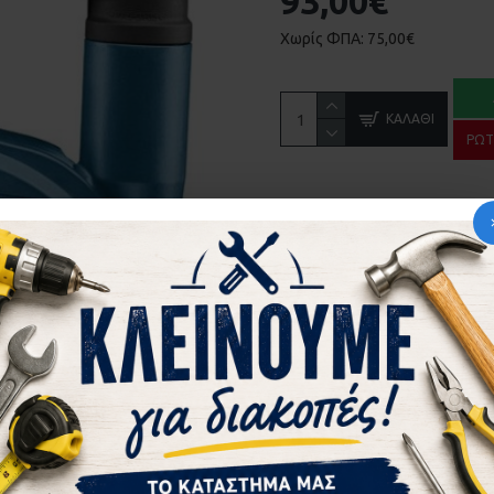
93,00€
Χωρίς ΦΠΑ: 75,00€
ΚΑΛΆΘΙ
ΡΩΤ
ΠΕΡΙΣΣΌΤΕΡΑ ΑΠΌ ΤΗΝ ΙΔΙ
ΑΝΤΑΠΤΟΡΑΣ ΑΠΟ SDS-PLUS ΣΕ ΜΥΤΗ 1/4 ΜΕ ΜΑΓΝΗΤΗ BOSCH 2607000206
26,91€