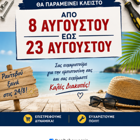
tsApp
Email
ς
αθαρισμού
ροφητήρα σκόνης
15 και 125 mm
Ή
00, GWS 11-125/C/CI/CIE/CIH/P, GWS 12-
ΚΑΤΌΠΙΝ ΠΑΡΑΓΓΕΛΊ
X, GWS 13-50/P/PD/VS/VSP, GWS 1400/C/ZB, GWS 14-
1-10 ΗΜΈΡΕΣ
CIEP/CIEX/CIPX/CITH/CIEPX/INOX, GWS 17-
0CI, GWS 8-115/Z, GWS 8-125, GWS 9-115/P, GWS 9-125/P,