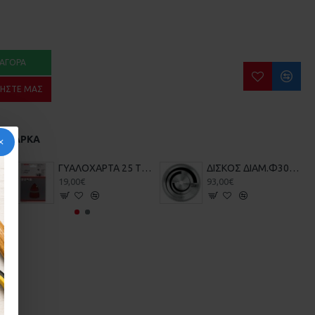
ΑΓΟΡΆ
ΉΣΤΕ ΜΑΣ
Α ΜΆΡΚΑ
ΓΥΑΛΟΧΑΡΤΑ 25 ΤΕΜ BOSCH 2608607417-720 102X62X93mm
ΔΙΣΚΟΣ ΔΙΑΜ.Φ305 BOSCH 2608640453 Z96 ΑΛΟΥΜΙΝΙΟΥ - ΞΥΛΟΥ
19,00€
93,00€