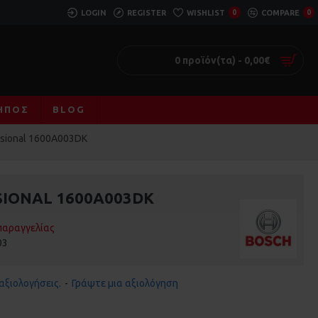
LOGIN
REGISTER
WISHLIST
0
COMPARE
0
0 προϊόν(τα) - 0,00€
ΚΉΠΟΣ
BLOG
sional 1600A003DK
SIONAL 1600A003DK
παραγγελίας
03
αξιολογήσεις.
-
Γράψτε μια αξιολόγηση